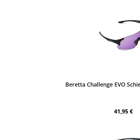
ewerten
Beretta Challenge EVO Schie
Regulärer 
41,95 €