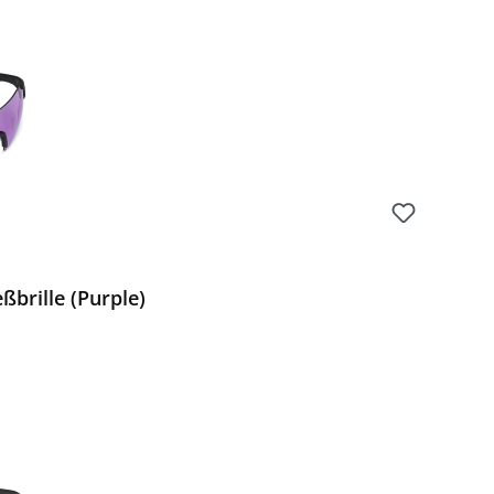
ßbrille (Purple)
Preis: