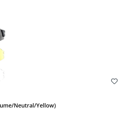
(Fume/Neutral/Yellow)
Preis: