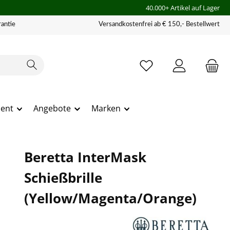
40.000+ Artikel auf Lager
antie
Versandkostenfrei ab € 150,- Bestellwert
ment
Angebote
Marken
Beretta InterMask
Schießbrille
(Yellow/Magenta/Orange)