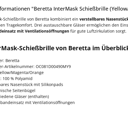
formationen "Beretta InterMask Schießbrille (Yello
k-Schießbrille von Beretta kombiniert ein
verstellbares Nasenstüc
en Tragekomfort. Drei austauschbare Gläser ermöglichen den Einsa
einsatz mit Ventilationsöffnungen
für gute Luftzirkulation sorgt.
rMask-Schießbrille von Beretta im Überblic
er: Beretta
ler-Artikelnummer: OC081D00490MY9
Yellow/Magenta/Orange
l: 100 % Polyamid
lbares Nasenstück mit Silikonpads
ische Seitenbügel
iedene Gläser (enthalten)
bandeinsatz mit Ventilationsöffnungen