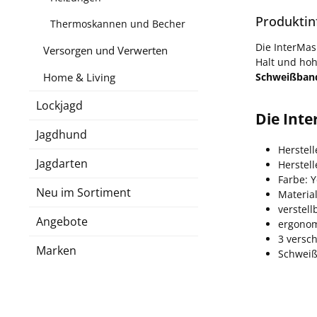
Produktin
Thermoskannen und Becher
Die InterMas
Versorgen und Verwerten
Halt und hoh
Schweißband
Home & Living
Lockjagd
Die Inte
Jagdhund
Herstell
Jagdarten
Herstel
Farbe: 
Neu im Sortiment
Materia
verstel
Angebote
ergonom
3 versch
Marken
Schweiß