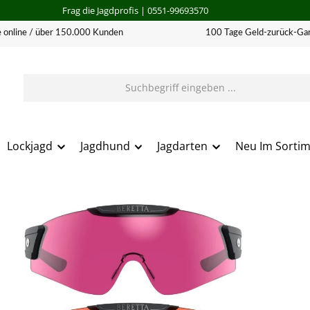
Frag die Jagdprofis
| 0551-99693570
 online / über 150.000 Kunden
100 Tage Geld-zurück-Gar
Lockjagd
Jagdhund
Jagdarten
Neu Im Sorti
erie überspringen