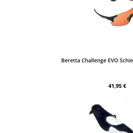
ewerten
Beretta Challenge EVO Schie
Regulärer 
41,95 €