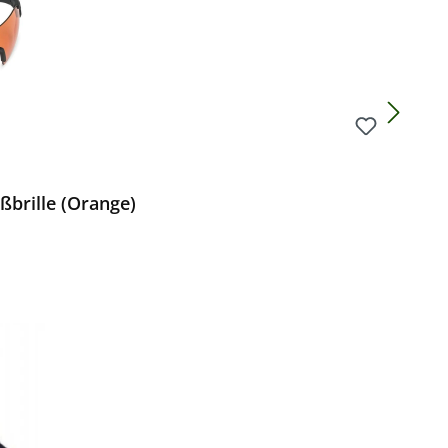
ßbrille (Orange)
Preis: