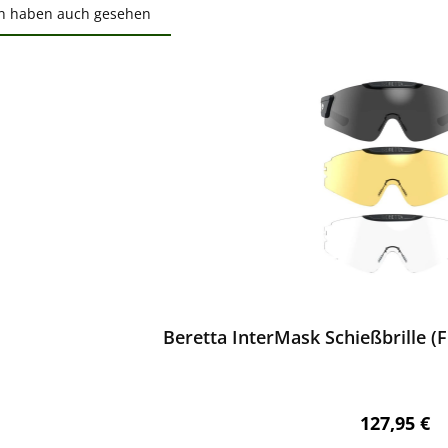
n haben auch gesehen
ktgalerie überspringen
ewerten
Beretta InterMask Schießbrille 
Regulärer 
127,95 €