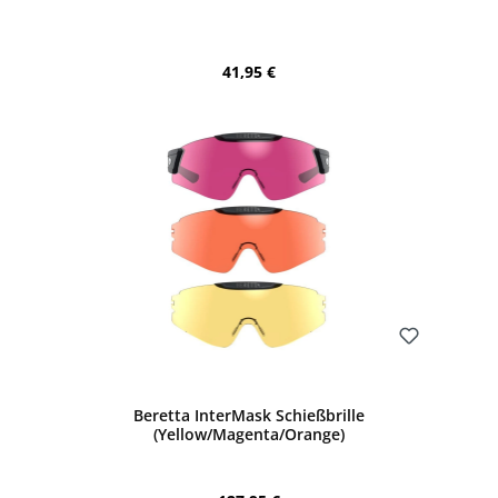
Regulärer Preis:
41,95 €
Bewerten
Beretta InterMask Schießbrille
(Yellow/Magenta/Orange)