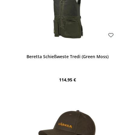
Bewerten
Beretta Schießweste Tredi (Green Moss)
Regulärer Preis:
114,95 €