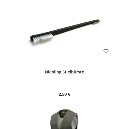
Bewerten
Niebling Stielbürste
Regulärer Preis:
2,50 €