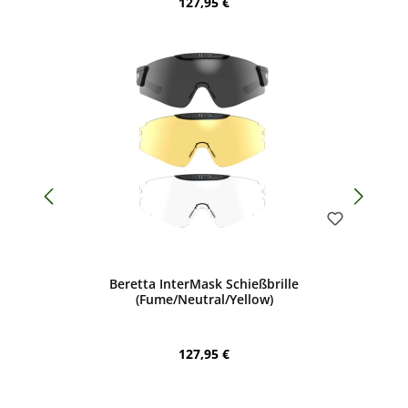
Regulärer Preis:
127,95 €
Bewerten
Beretta InterMask Schießbrille
(Fume/Neutral/Yellow)
Regulärer Preis:
127,95 €