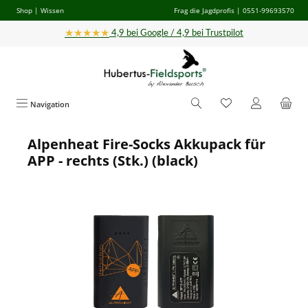
Shop
|
Wissen
Frag die Jagdprofis
| 0551-99693570
Zum Hauptinhalt springen
★★★★★
4,9 bei Google / 4,9 bei Trustpilot
Navigation
Alpenheat Fire-Socks Akkupack für
Bildergalerie überspringen
APP - rechts (Stk.) (black)