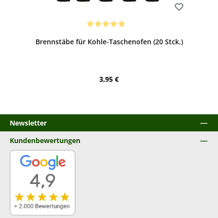
Bewerten
Durchschnittliche Bewertung von 5 von 5 Sternen
Brennstäbe für Kohle-Taschenofen (20 Stck.)
Regulärer Preis:
3,95 €
Newsletter
Kundenbewertungen