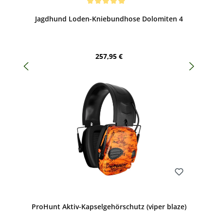
Durchschnittliche Bewertung von 5 von 5 Sternen
Jagdhund Loden-Kniebundhose Dolomiten 4
Regulärer Preis:
257,95 €
Bewerten
ProHunt Aktiv-Kapselgehörschutz (viper blaze)