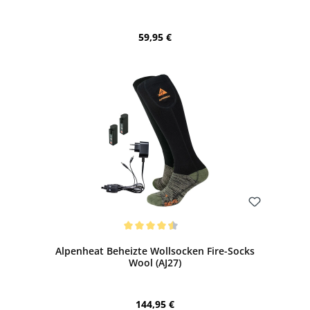
Regulärer Preis:
59,95 €
Bewerten
Durchschnittliche Bewertung von 4.5 von 5 Sternen
Alpenheat Beheizte Wollsocken Fire-Socks
Wool (AJ27)
Regulärer Preis:
144,95 €