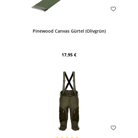
Bewerten
Pinewood Canvas Gürtel (Olivgrün)
Regulärer Preis:
17,95 €
Bewerten