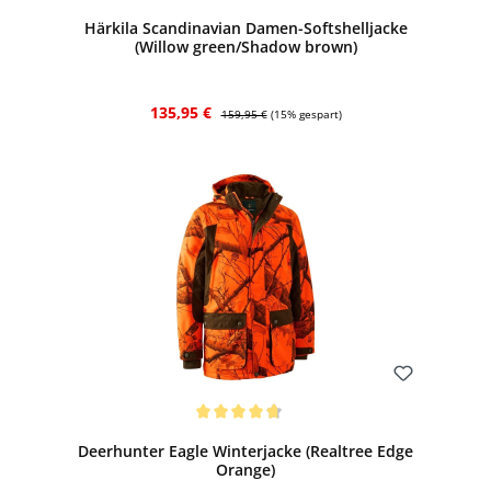
Härkila Scandinavian Damen-Softshelljacke
(Willow green/Shadow brown)
Verkaufspreis:
Regulärer Preis:
135,95 €
159,95 €
(15% gespart)
Bewerten
Durchschnittliche Bewertung von 4.67 von 5 Sternen
Deerhunter Eagle Winterjacke (Realtree Edge
Orange)