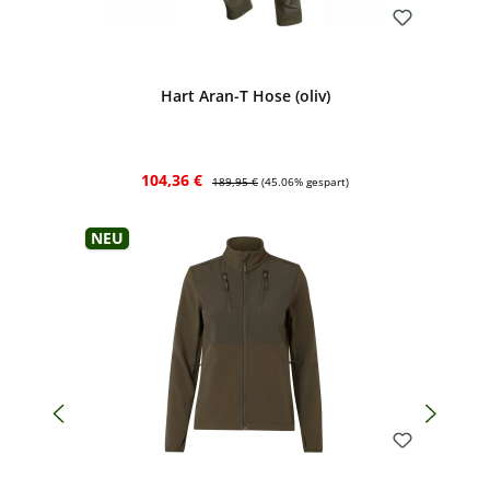
Bewerten
Hart Aran-T Hose (oliv)
Verkaufspreis:
Regulärer Preis:
104,36 €
189,95 €
(45.06% gespart)
Neu
Bewerten