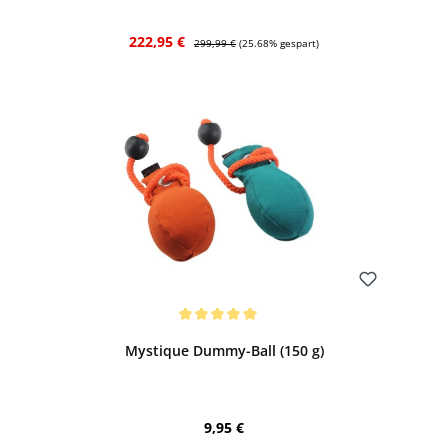
Verkaufspreis:
Regulärer Preis:
222,95 €
299,99 €
(25.68% gespart)
Bewerten
Durchschnittliche Bewertung von 5 von 5 Sternen
Mystique Dummy-Ball (150 g)
Regulärer Preis:
9,95 €