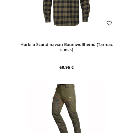
Bewerten
Härkila Scandinavian Baumwollhemd (Tarmac
check)
Regulärer Preis:
69,95 €