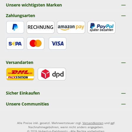
Unsere wichtigsten Marken
Zahlungsarten
PayPal
Rechnung
Amazon Pay
Später Bezahlen
SEPA Lastschrift
Kredit- oder Debitkarte
Versandarten
DHL
DPD
Sicher Einkaufen
Unsere Communities
Alle Preise inkl. gesetzl. Mehrwertsteuer zzgl.
Versandkosten
und ggf.
Nachnahmegebühren, wenn nicht anders angegeben.
© 2026 Hubertus-Fieldsports - Alle Rechte vorbehalten.