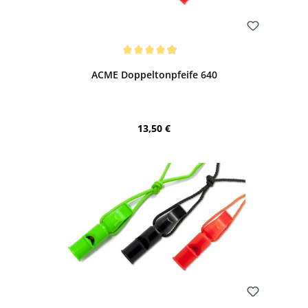
Bewerten
Durchschnittliche Bewertung von 4.97 von 5 Sternen
ACME Doppeltonpfeife 640
Regulärer Preis:
13,50 €