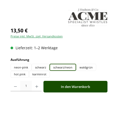
13,50 €
Preise inkl. MwSt. zzgl. Versandkosten
Lieferzeit: 1–2 Werktage
auswählen
Ausführung
neon-pink
schwarz
schwarz/neon
waldgrün
hot pink
karminrot
Produkt Anzahl: Gib den gewünschten Wert ein oder benutze die Schaltfläche
In den Warenkorb