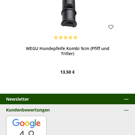
Bewerten
Durchschnittliche Bewertung von 5 von 5 Sternen
WEGU Hundepfeife Kombi 9cm (Pfiff und
Triller)
Regulärer Preis:
13,50 €
Newsletter
Kundenbewertungen