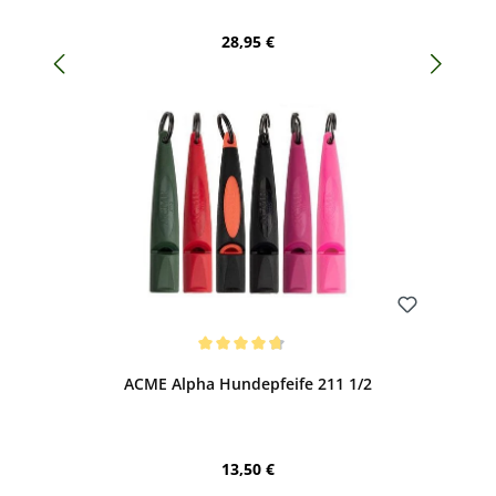
Regulärer Preis:
28,95 €
Bewerten
Durchschnittliche Bewertung von 4.75 von 5 Sternen
ACME Alpha Hundepfeife 211 1/2
Regulärer Preis:
13,50 €