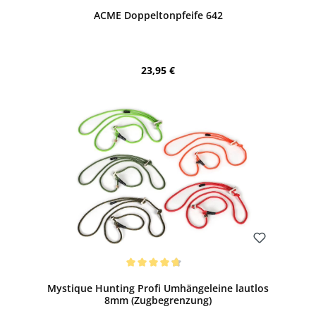
Durchschnittliche Bewertung von 5 von 5 Sternen
ACME Doppeltonpfeife 642
Regulärer Preis:
23,95 €
Bewerten
Durchschnittliche Bewertung von 4.87 von 5 Sternen
Mystique Hunting Profi Umhängeleine lautlos
8mm (Zugbegrenzung)