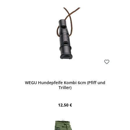
Bewerten
WEGU Hundepfeife Kombi 6cm (Pfiff und
Triller)
Regulärer Preis:
12,50 €