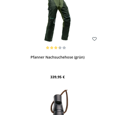
Bewerten
Durchschnittliche Bewertung von 3.17 von 5 Sternen
Pfanner Nachsuchehose (grün)
Regulärer Preis:
339,95 €