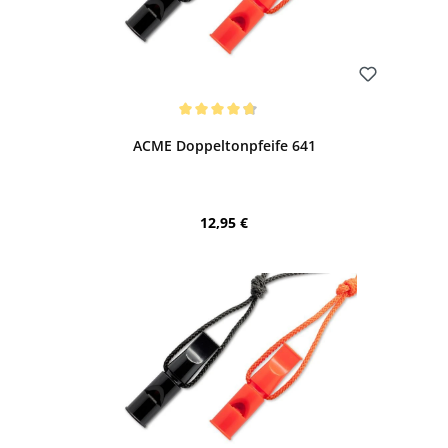
Bewerten
Durchschnittliche Bewertung von 4.64 von 5 Sternen
ACME Doppeltonpfeife 641
Regulärer Preis:
12,95 €