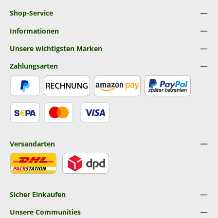
Shop-Service
Informationen
Unsere wichtigsten Marken
Zahlungsarten
PayPal
Rechnung
Amazon Pay
Später Bezahlen
SEPA Lastschrift
Kredit- oder Debitkarte
Versandarten
DHL
DPD
Sicher Einkaufen
Unsere Communities