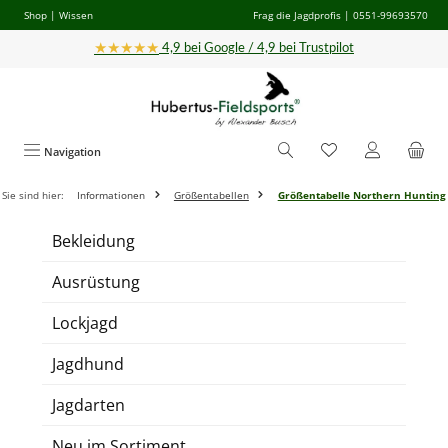
Shop
|
Wissen
Frag die Jagdprofis
| 0551-99693570
Zum Hauptinhalt springen
★★★★★
4,9 bei Google / 4,9 bei Trustpilot
Navigation
Sie sind hier:
Informationen
Größentabellen
Größentabelle Northern Hunting
Bekleidung
Ausrüstung
Lockjagd
Jagdhund
Jagdarten
Neu im Sortiment