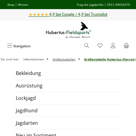
Shop
|
Wissen
Frag die Jagdprofis
| 0551-99693570
Zum Hauptinhalt springen
★★★★★
4,9 bei Google / 4,9 bei Trustpilot
Navigation
Sie sind hier:
Informationen
Größentabellen
Größentabelle Hubertus (Herren)
Bekleidung
Ausrüstung
Lockjagd
Jagdhund
Jagdarten
Neu im Sortiment