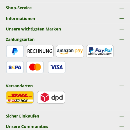
Shop-Service
Informationen
Unsere wichtigsten Marken
Zahlungsarten
PayPal
Rechnung
Amazon Pay
Später Bezahlen
SEPA Lastschrift
Kredit- oder Debitkarte
Versandarten
DHL
DPD
Sicher Einkaufen
Unsere Communities