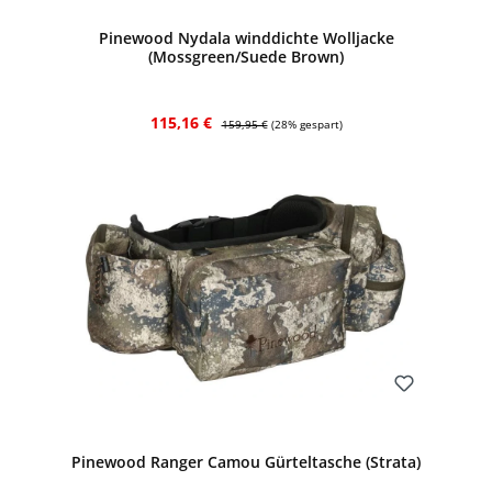
Pinewood Nydala winddichte Wolljacke
(Mossgreen/Suede Brown)
Verkaufspreis:
Regulärer Preis:
115,16 €
159,95 €
(28% gespart)
Bewerten
Pinewood Ranger Camou Gürteltasche (Strata)