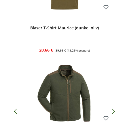
Bewerten
Blaser T-Shirt Maurice (dunkel oliv)
Verkaufspreis:
Regulärer Preis:
20,66 €
39,95 €
(48.29% gespart)
Bewerten