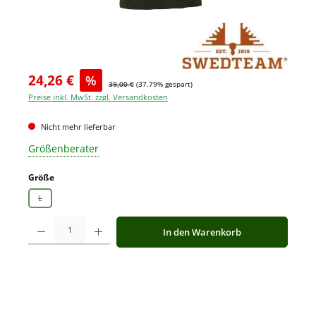
24,26 €
%
39,00 €
(37.79% gespart)
Preise inkl. MwSt. zzgl. Versandkosten
Nicht mehr lieferbar
Größenberater
auswählen
Größe
L
(Diese Option ist zurzeit nicht verfügbar.)
Produkt Anzahl: Gib den gewünschten Wert ein oder benutze die Schaltfläche
In den Warenkorb