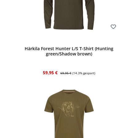
Bewerten
Härkila Forest Hunter L/S T-Shirt (Hunting
green/Shadow brown)
Verkaufspreis:
Regulärer Preis:
59,95 €
69,95 €
(14.3% gespart)