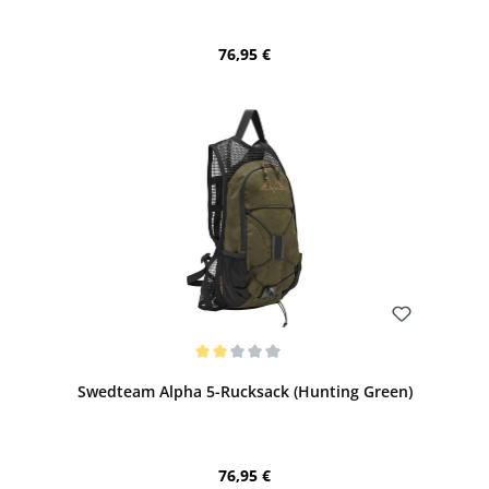
Regulärer Preis:
76,95 €
Bewerten
Durchschnittliche Bewertung von 2 von 5 Sternen
Swedteam Alpha 5-Rucksack (Hunting Green)
Regulärer Preis:
76,95 €