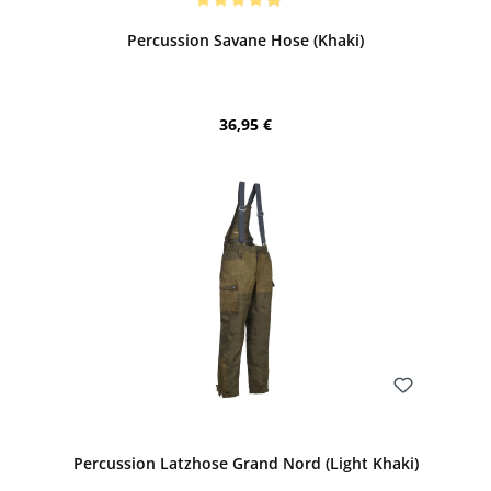
Durchschnittliche Bewertung von 4.9 von 5 Sternen
Percussion Savane Hose (Khaki)
Regulärer Preis:
36,95 €
Bewerten
Percussion Latzhose Grand Nord (Light Khaki)