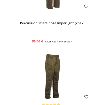
Bewerten
Percussion Stiefelhose Imperlight (khaki)
Verkaufspreis:
Regulärer Preis:
35,06 €
55,95 €
(37.34% gespart)
Bewerten