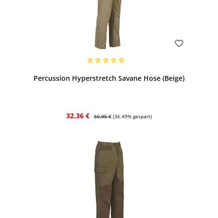
Bewerten
Durchschnittliche Bewertung von 5 von 5 Sternen
Percussion Hyperstretch Savane Hose (Beige)
Verkaufspreis:
Regulärer Preis:
32,36 €
50,95 €
(36.49% gespart)