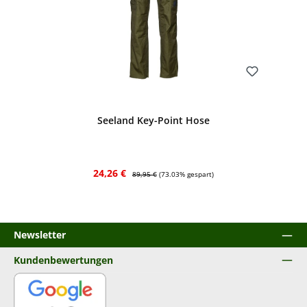
Bewerten
Seeland Key-Point Hose
Verkaufspreis:
Regulärer Preis:
24,26 €
89,95 €
(73.03% gespart)
Newsletter
Kundenbewertungen