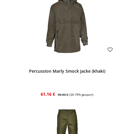
Bewerten
Percussion Marly Smock Jacke (khaki)
Verkaufspreis:
Regulärer Preis:
61,16 €
99,90 €
(38.78% gespart)