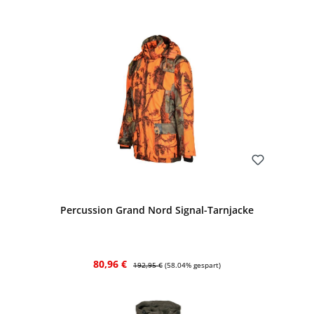
Bewerten
Percussion Grand Nord Signal-Tarnjacke
Verkaufspreis:
Regulärer Preis:
80,96 €
192,95 €
(58.04% gespart)