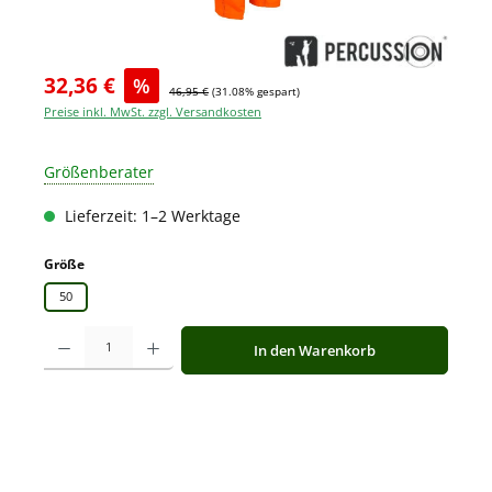
32,36 €
%
46,95 €
(31.08% gespart)
Preise inkl. MwSt. zzgl. Versandkosten
Größenberater
Lieferzeit: 1–2 Werktage
auswählen
Größe
50
Produkt Anzahl: Gib den gewünschten Wert ein oder benutze die Schaltfläche
In den Warenkorb