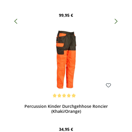
Regulärer Preis:
99,95 €
Bewerten
Durchschnittliche Bewertung von 5 von 5 Sternen
Percussion Kinder Durchgehhose Roncier
(Khaki/Orange)
Regulärer Preis:
34,95 €