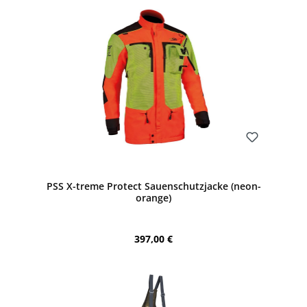
Bewerten
PSS X-treme Protect Sauenschutzjacke (neon-
orange)
Regulärer Preis:
397,00 €