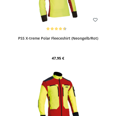
Bewerten
Durchschnittliche Bewertung von 4.5 von 5 Sternen
PSS X-treme Polar Fleeceshirt (Neongelb/Rot)
Regulärer Preis:
47,95 €