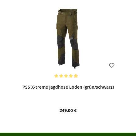
Bewerten
Durchschnittliche Bewertung von 4.91 von 5 Sternen
PSS X-treme Jagdhose Loden (grün/schwarz)
Regulärer Preis:
249,00 €