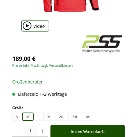
Video
189,00 €
Preise inkl. MwSt. zzgl. Versandkosten
Größenberater
Lieferzeit: 1–2 Werktage
auswählen
Größe
S
M
L
XL
2XL
3XL
4XL
Produkt Anzahl: Gib den gewünschten Wert ein oder benutze die Schaltfläche
In den Warenkorb