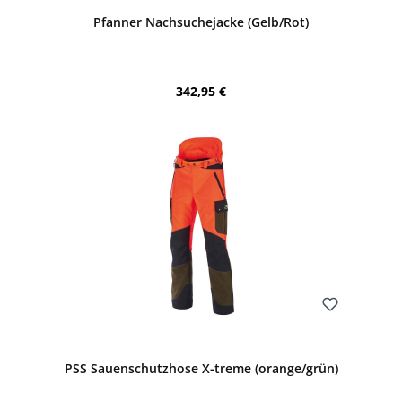
Durchschnittliche Bewertung von 4.7 von 5 Sternen
Pfanner Nachsuchejacke (Gelb/Rot)
Regulärer Preis:
342,95 €
Bewerten
PSS Sauenschutzhose X-treme (orange/grün)