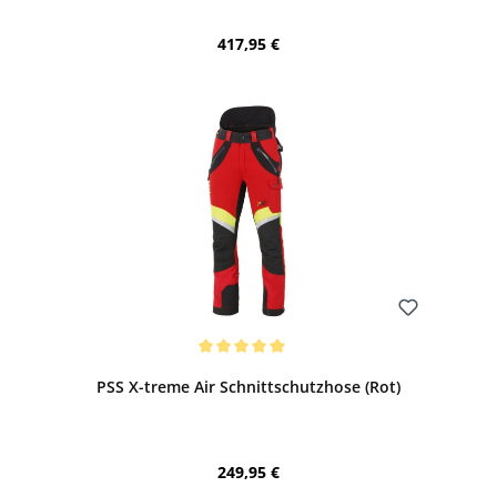
Regulärer Preis:
417,95 €
Bewerten
Durchschnittliche Bewertung von 5 von 5 Sternen
PSS X-treme Air Schnittschutzhose (Rot)
Regulärer Preis:
249,95 €