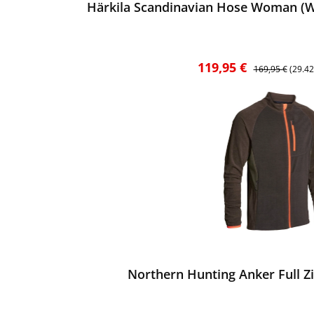
Härkila Scandinavian Hose Woman (W
Verkaufspreis:
Regulärer Preis
119,95 €
169,95 €
(29.4
ewerten
Northern Hunting Anker Full Zi