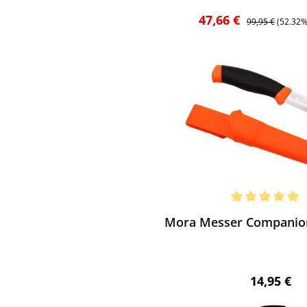
Verkaufspreis:
Regulärer Preis:
47,66 €
99,95 €
(52.32%
ewerten
chnittliche Bewertung von 5 von 5 Sternen
Mora Messer Companion
Regulärer 
14,95 €