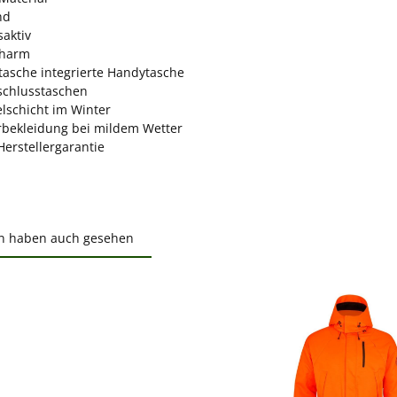
nd
aktiv
charm
ttasche integrierte Handytasche
schlusstaschen
elschicht im Winter
rbekleidung bei mildem Wetter
Herstellergarantie
n haben auch gesehen
ktgalerie überspringen