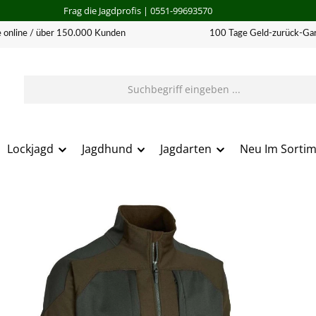
Frag die Jagdprofis
| 0551-99693570
 online / über 150.000 Kunden
100 Tage Geld-zurück-Gar
Lockjagd
Jagdhund
Jagdarten
Neu Im Sorti
erie überspringen