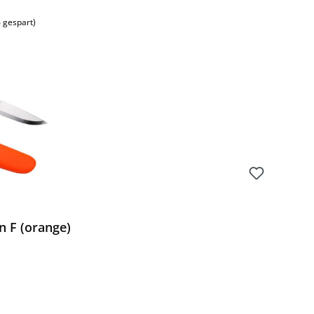
 gespart)
 F (orange)
Preis: