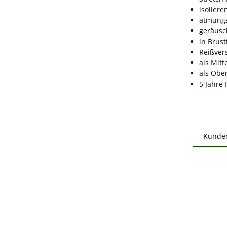
isoliere
atmungs
geräus
in Brus
Reißver
als Mitt
als Obe
5 Jahre 
Kunde
Produ