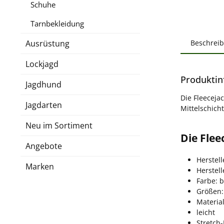
Schuhe
Tarnbekleidung
Ausrüstung
Beschrei
Lockjagd
Produktin
Jagdhund
Die Fleeceja
Jagdarten
Mittelschich
Neu im Sortiment
Die Flee
Angebote
Herstel
Marken
Herstel
Farbe: 
Größen:
Material
leicht
Stretch-