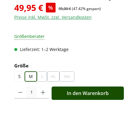
49,95 €
%
95,00 €
(47.42% gespart)
Preise inkl. MwSt. zzgl. Versandkosten
Größenberater
Lieferzeit: 1–2 Werktage
auswählen
Größe
S
M
L
XL
3XL
(Diese Option ist zurzeit nicht verfügbar.)
(Diese Option ist zurzeit nicht verfügbar.)
(Diese Option ist zurzeit nicht verfügbar.)
Produkt Anzahl: Gib den gewünschten Wert ein oder benutz
In den Warenkorb