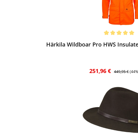
ewerten
chnittliche Bewertung von 5 von 5 Sternen
Härkila Wildboar Pro HWS Insulate
Verkaufspreis:
Regulärer Prei
251,96 €
449,95 €
(44%