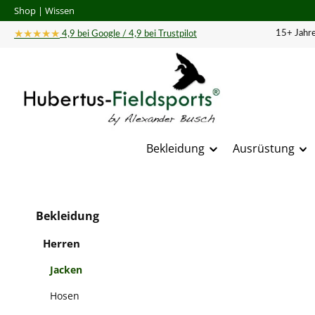
Shop
|
Wissen
 Hauptinhalt springen
Zur Suche springen
Zur Hauptnavigation springen
★★★★★
15+ Jahre
4,9 bei Google / 4,9 bei Trustpilot
Bekleidung
Ausrüstung
Bildergal
Bekleidung
Herren
Jacken
Hosen