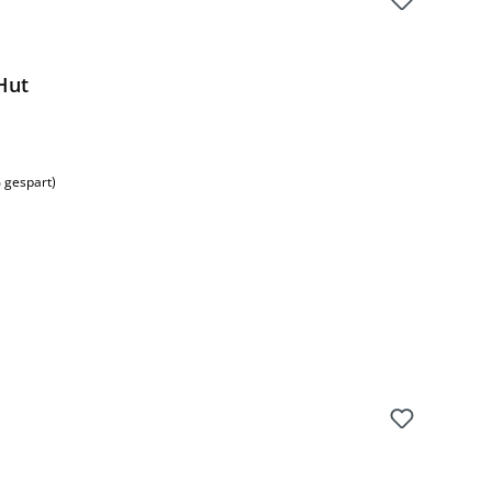
Hut
s:
 gespart)