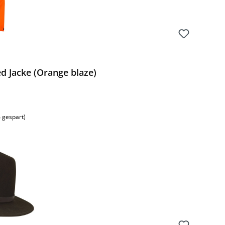
d Jacke (Orange blaze)
s:
 gespart)