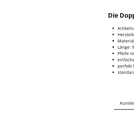
Die Dopp
Artikel
Herstel
Material
Länge: 
Pfeife m
einfache
perfekt
standar
Kunde
Produ