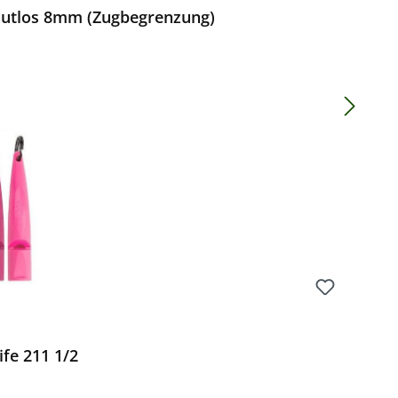
autlos 8mm (Zugbegrenzung)
Preis:
fe 211 1/2