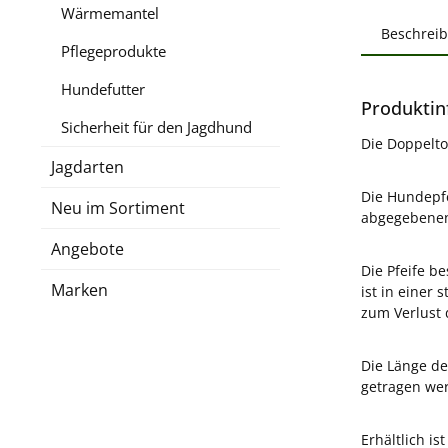
Wärmemantel
Beschrei
Pflegeprodukte
Hundefutter
Produktin
Sicherheit für den Jagdhund
Die Doppelto
Jagdarten
Die Hundepfe
Neu im Sortiment
abgegebenen 
Angebote
Die Pfeife b
Marken
ist in einer
zum Verlust 
Die Länge de
getragen we
Erhältlich i