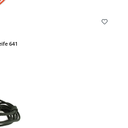
ife 641
Preis: