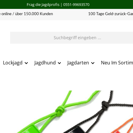
Frag die Jagdprofis
| 0551-99693570
 online / über 150.000 Kunden
100 Tage Geld-zurück-Gar
Lockjagd
Jagdhund
Jagdarten
Neu Im Sorti
erie überspringen