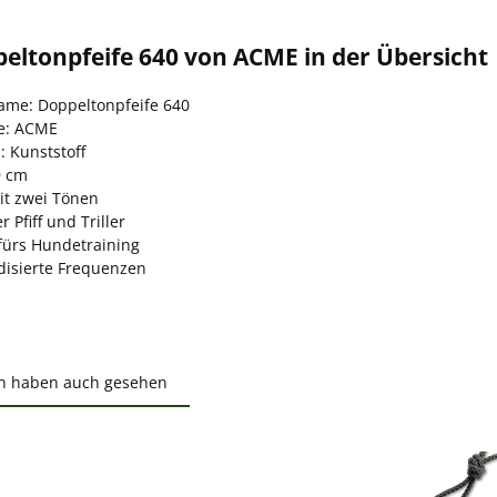
eltonpfeife 640 von ACME in der Übersicht
name: Doppeltonpfeife 640
le: ACME
: Kunststoff
9 cm
it zwei Tönen
r Pfiff und Triller
 fürs Hundetraining
disierte Frequenzen
n haben auch gesehen
ktgalerie überspringen