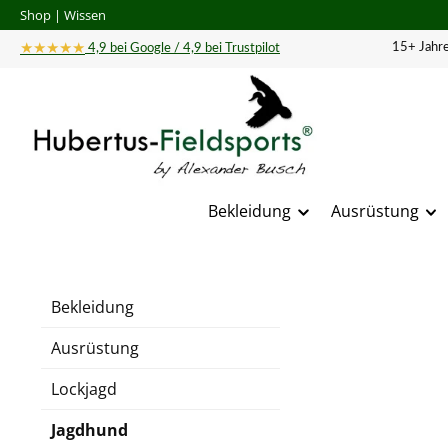
Shop
|
Wissen
 Hauptinhalt springen
Zur Suche springen
Zur Hauptnavigation springen
★★★★★
15+ Jahre
4,9 bei Google / 4,9 bei Trustpilot
Bekleidung
Ausrüstung
Bildergal
Bekleidung
Ausrüstung
Lockjagd
Jagdhund