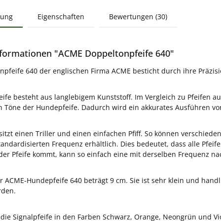
bung
Eigenschaften
Bewertungen (30)
formationen "ACME Doppeltonpfeife 640"
npfeife 640 der englischen Firma ACME besticht durch ihre Präzis
ife besteht aus langlebigem Kunststoff. Im Vergleich zu Pfeifen aus
Töne der Hundepfeife. Dadurch wird ein akkurates Ausführen von
esitzt einen Triller und einen einfachen Pfiff. So können verschied
 standardisierten Frequenz erhältlich. Dies bedeutet, dass alle P
der Pfeife kommt, kann so einfach eine mit derselben Frequenz na
r ACME-Hundepfeife 640 beträgt 9 cm. Sie ist sehr klein und han
rden.
st die Signalpfeife in den Farben Schwarz, Orange, Neongrün und Vio