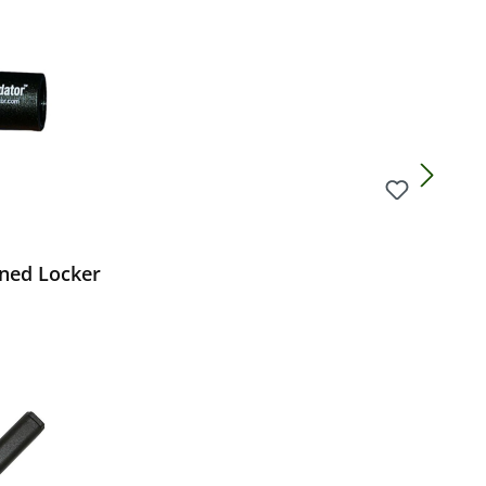
uned Locker
Preis: