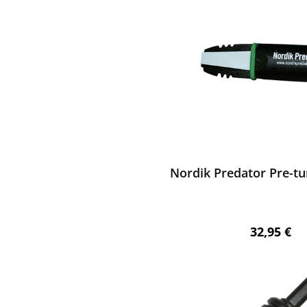
ewerten
Nordik Predator Pre-t
Regulärer 
32,95 €