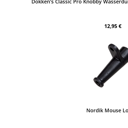
Dokken's Classic Pro Knobby Wasserdu
Regulärer 
12,95 €
ewerten
Nordik Mouse L