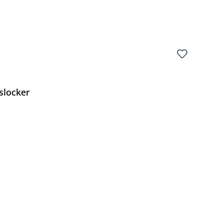
slocker
Preis: