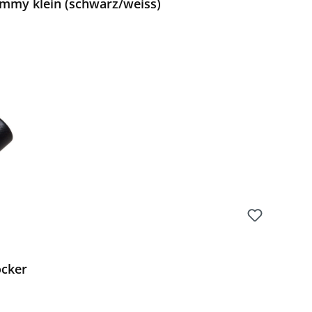
mmy klein (schwarz/weiss)
Preis:
ocker