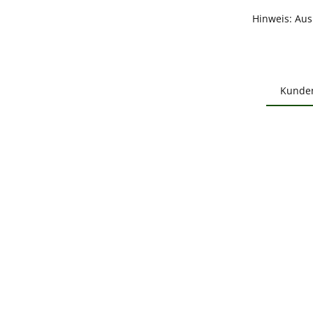
Hinweis: Au
Kunde
Produ
B
Durchs