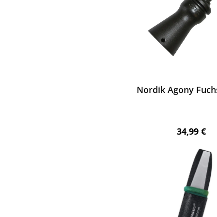
ewerten
Nordik Agony Fuch
Regulärer 
34,99 €