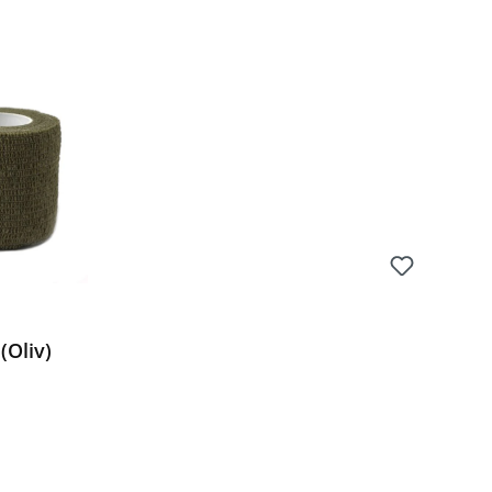
 Preis:
(Oliv)
 Preis: