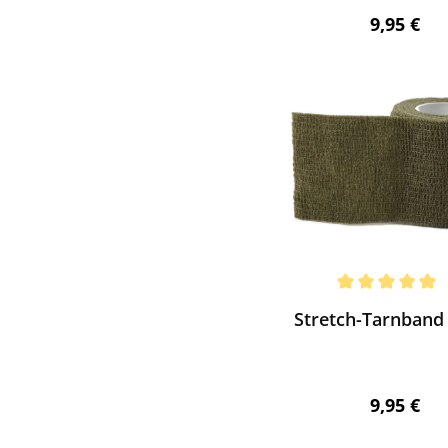
Regulärer
9,95 €
ewerten
chnittliche Bewertung von 5 von 5 Sternen
Stretch-Tarnband 
Regulärer
9,95 €