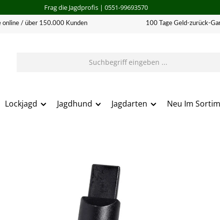
Frag die Jagdprofis
| 0551-99693570
 online / über 150.000 Kunden
100 Tage Geld-zurück-Gar
Lockjagd
Jagdhund
Jagdarten
Neu Im Sorti
erie überspringen