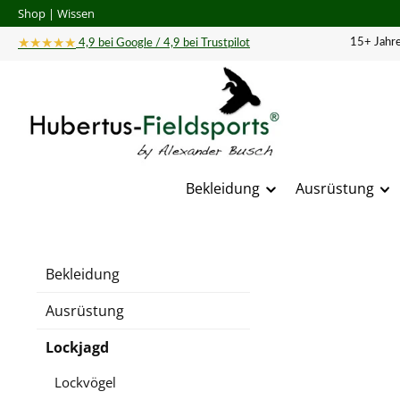
Shop
|
Wissen
 Hauptinhalt springen
Zur Suche springen
Zur Hauptnavigation springen
★★★★★
15+ Jahre
4,9 bei Google / 4,9 bei Trustpilot
Bekleidung
Ausrüstung
Bildergal
Bekleidung
Ausrüstung
Lockjagd
Lockvögel