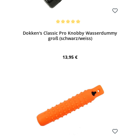
Bewerten
Durchschnittliche Bewertung von 5 von 5 Sternen
Dokken's Classic Pro Knobby Wasserdummy
groß (schwarz/weiss)
Regulärer Preis:
13,95 €
Bewerten