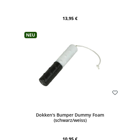
Regulärer Preis:
13,95 €
Neu
Bewerten
Dokken's Bumper Dummy Foam
(schwarz/weiss)
Regulärer Preis:
10,95 €