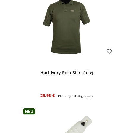
Bewerten
Hart Ivory Polo Shirt (oliv)
Verkaufspreis:
Regulärer Preis:
29,95 €
39,95 €
(25.03% gespart)
Neu