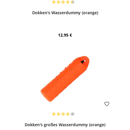
Durchschnittliche Bewertung von 4.4 von 5 Sternen
Dokken's Wasserdummy (orange)
Regulärer Preis:
12,95 €
Bewerten
Durchschnittliche Bewertung von 4 von 5 Sternen
Dokken's großes Wasserdummy (orange)