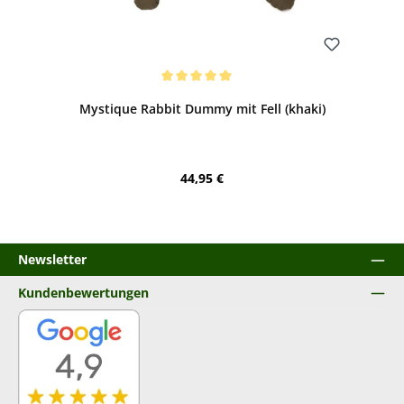
Bewerten
Durchschnittliche Bewertung von 5 von 5 Sternen
Mystique Rabbit Dummy mit Fell (khaki)
Regulärer Preis:
44,95 €
Newsletter
Kundenbewertungen