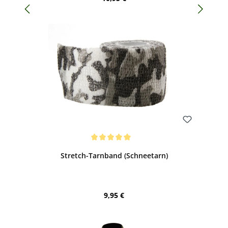
Bewerten
Durchschnittliche Bewertung von 5 von 5 Sternen
Stretch-Tarnband (Schneetarn)
Regulärer Preis:
9,95 €