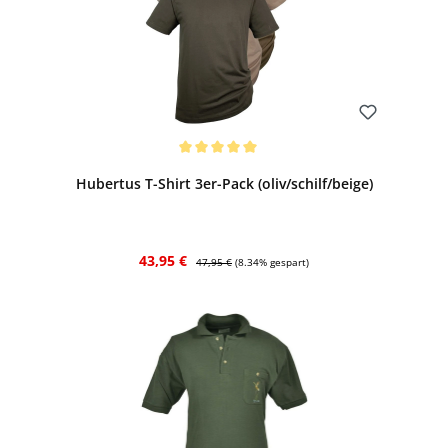
Bewerten
Durchschnittliche Bewertung von 5 von 5 Sternen
Hubertus T-Shirt 3er-Pack (oliv/schilf/beige)
Verkaufspreis:
Regulärer Preis:
43,95 €
47,95 €
(8.34% gespart)