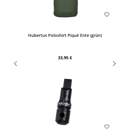
Bewerten
Hubertus Poloshirt Piqué Ente (grün)
Regulärer Preis:
33,95 €