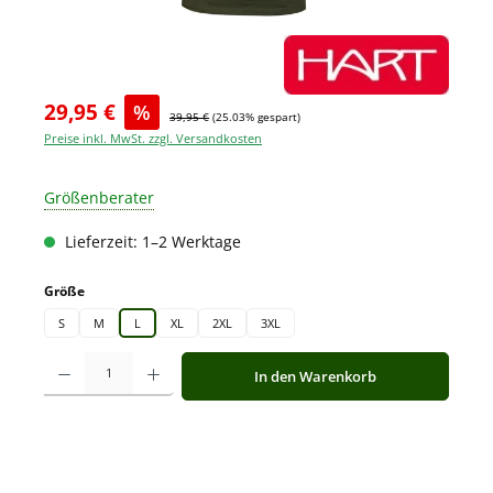
29,95 €
%
39,95 €
(25.03% gespart)
Preise inkl. MwSt. zzgl. Versandkosten
Größenberater
Lieferzeit: 1–2 Werktage
auswählen
Größe
S
M
L
XL
2XL
3XL
Produkt Anzahl: Gib den gewünschten Wert ein oder benutze die Schaltfläche
In den Warenkorb