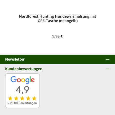
Bewerten
Nordforest Hunting Hundewarnhalsung mit
GPS-Tasche (neongelb)
Regulärer Preis:
9,95 €
Newsletter
Kundenbewertungen