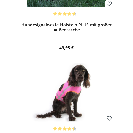
Bewerten
Durchschnittliche Bewertung von 4.75 von 5 Sternen
Hundesignalweste Holstein PLUS mit großer
Außentasche
Regulärer Preis:
43,95 €
Bewerten