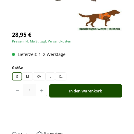
28,95 €
Preise inkl. MwSt. zzgl. Versandkosten
Lieferzeit: 1–2 Werktage
auswählen
Größe
S
M
XM
L
XL
Produkt Anzahl: Gib den gewünschten Wert ein oder benutze die Schaltfläche
In den Warenkorb
Bewerten