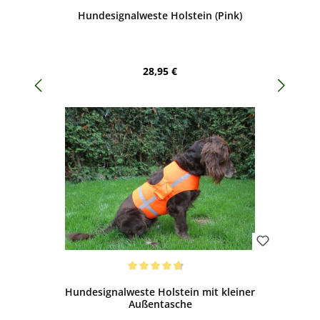
Durchschnittliche Bewertung von 4.41 von 5 Sternen
Hundesignalweste Holstein (Pink)
Regulärer Preis:
28,95 €
Bewerten
Durchschnittliche Bewertung von 4.69 von 5 Sternen
Hundesignalweste Holstein mit kleiner
Außentasche