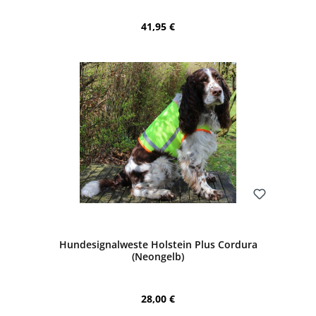
Regulärer Preis:
41,95 €
Bewerten
Hundesignalweste Holstein Plus Cordura
(Neongelb)
Regulärer Preis:
28,00 €