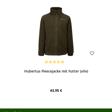
Bewerten
Durchschnittliche Bewertung von 5 von 5 Sternen
Hubertus Fleecejacke mit Futter (oliv)
Regulärer Preis:
43,95 €