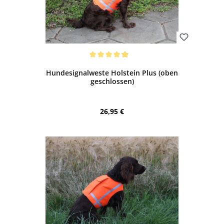
Bewerten
Durchschnittliche Bewertung von 4.88 von 5 Sternen
Hundesignalweste Holstein Plus (oben
geschlossen)
Regulärer Preis:
26,95 €