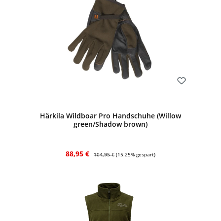
Bewerten
Härkila Wildboar Pro Handschuhe (Willow
green/Shadow brown)
Verkaufspreis:
Regulärer Preis:
88,95 €
104,95 €
(15.25% gespart)