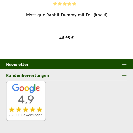
Bewerten
Durchschnittliche Bewertung von 5 von 5 Sternen
Mystique Rabbit Dummy mit Fell (khaki)
Regulärer Preis:
46,95 €
Newsletter
Kundenbewertungen