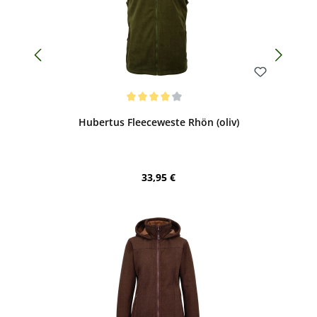
Bewerten
Durchschnittliche Bewertung von 4 von 5 Sternen
Hubertus Fleeceweste Rhön (oliv)
Regulärer Preis:
33,95 €