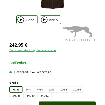
Video
Video
242,95 €
Preise inkl. MwSt. zzgl. Versandkosten
Größenberater
Lieferzeit: 1–2 Werktage
auswählen
Größe
XS/46
S/48
M/50
L/52
XL/54
2XL/56
3XL/58
4XL/60
5XL/62
Produkt Anzahl: Gib den gewünschten Wert ein oder benutze die Schaltfläche