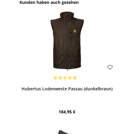
Produktgalerie überspringen
Kunden haben auch gesehen
Bewerten
Durchschnittliche Bewertung von 5 von 5 Sternen
Hubertus Lodenweste Passau (dunkelbraun)
Regulärer Preis:
184,95 €