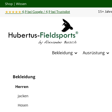
Shop
|
Wissen
 Hauptinhalt springen
Zur Suche springen
Zur Hauptnavigation springen
★★★★★
15+ Jahre
4,9 bei Google / 4,9 bei Trustpilot
Bekleidung
Ausrüstung
Bildergal
Bekleidung
Herren
Jacken
Hosen