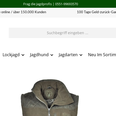
Frag die Jagdprofis
| 0551-99693570
 online / über 150.000 Kunden
100 Tage Geld-zurück-Gar
Lockjagd
Jagdhund
Jagdarten
Neu Im Sorti
erie überspringen