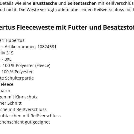
 Details wie eine
Brusttasche
und
Seitentaschen
mit Reißverschlüs
off nicht. Die Weste verfügt zudem über einen Reißverschluss mit
rtus Fleeceweste mit Futter und Besatzstof
er: Hubertus
ler-Artikelnummer: 10824681
liv 315
 - 3XL
: 100 % Polyester (Fleece)
 100 % Polyester
te Schulterpartie
 Fleece
charm
gen mit Kinnschutz
her Schnitt
sche mit Reißverschluss
hubtaschen mit Reißverschluss
schenschicht gut geeignet