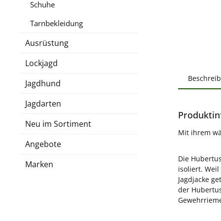
Schuhe
Tarnbekleidung
Ausrüstung
Lockjagd
Beschrei
Jagdhund
Jagdarten
Produktin
Neu im Sortiment
Mit ihrem wä
Angebote
Die Hubertu
Marken
isoliert. We
Jagdjacke ge
der Hubertus
Gewehrriemen