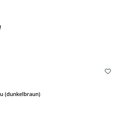
Preis:
u (dunkelbraun)
Preis: