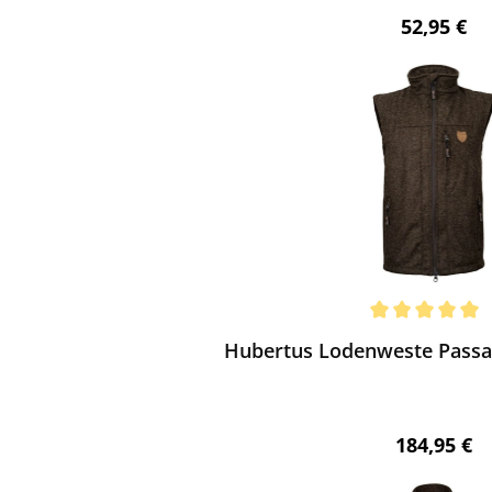
Regulärer 
52,95 €
ewerten
chnittliche Bewertung von 5 von 5 Sternen
Hubertus Lodenweste Passa
Regulärer 
184,95 €