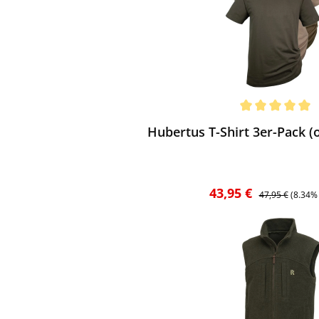
ewerten
chnittliche Bewertung von 5 von 5 Sternen
Hubertus T-Shirt 3er-Pack (o
Verkaufspreis:
Regulärer Preis
43,95 €
47,95 €
(8.34%