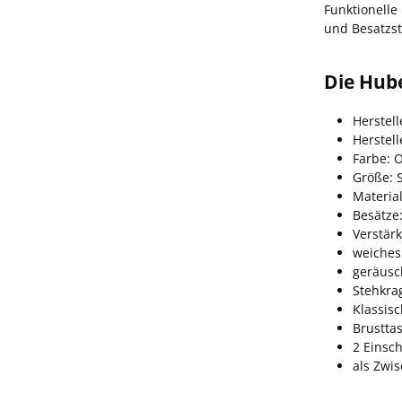
Funktionelle
und Besatzst
Die Hube
Herstell
Herstel
Farbe: O
Größe: S
Material
Besätze:
Verstärk
weiches
geräus
Stehkra
Klassisc
Brustta
2 Einsc
als Zwi