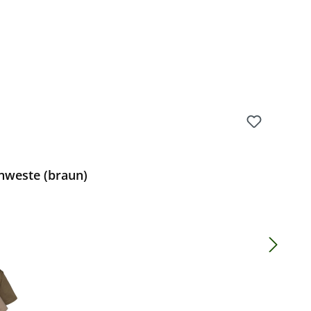
nweste (braun)
Preis: