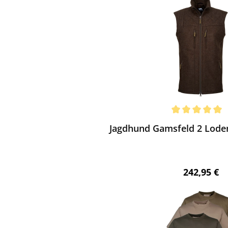
ewerten
chnittliche Bewertung von 5 von 5 Sternen
Jagdhund Gamsfeld 2 Lode
Regulärer 
242,95 €