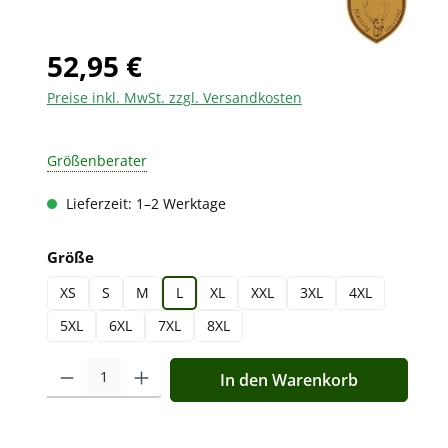
52,95 €
Preise inkl. MwSt. zzgl. Versandkosten
Größenberater
Lieferzeit: 1–2 Werktage
auswählen
Größe
XS
S
M
L
XL
XXL
3XL
4XL
5XL
6XL
7XL
8XL
Produkt Anzahl: Gib den gewünschten Wert ein oder benutz
In den Warenkorb