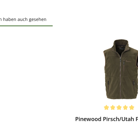
n haben auch gesehen
ktgalerie überspringen
ewerten
chnittliche Bewertung von 5 von 5 Sternen
Pinewood Pirsch/Utah 