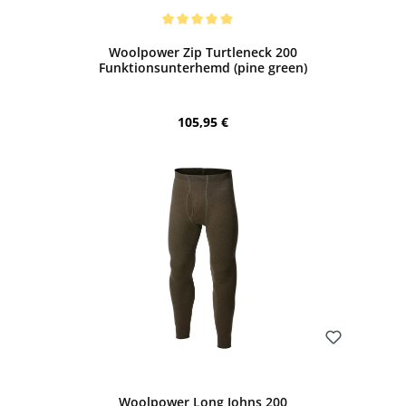
Bewerten
Durchschnittliche Bewertung von 5 von 5 Sternen
Woolpower Zip Turtleneck 200
Funktionsunterhemd (pine green)
Regulärer Preis:
105,95 €
Bewerten
Woolpower Long Johns 200