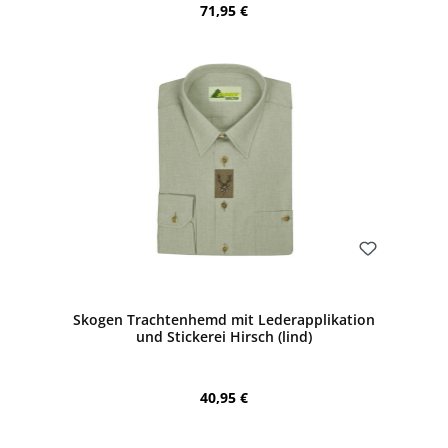
Regulärer Preis:
71,95 €
Bewerten
Skogen Trachtenhemd mit Lederapplikation
und Stickerei Hirsch (lind)
Regulärer Preis:
40,95 €