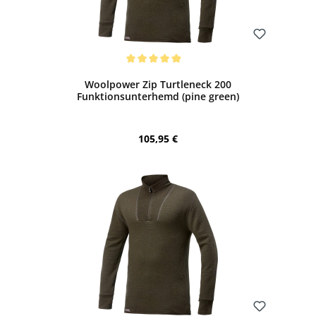
Bewerten
Durchschnittliche Bewertung von 5 von 5 Sternen
Woolpower Zip Turtleneck 200
Funktionsunterhemd (pine green)
Regulärer Preis:
105,95 €