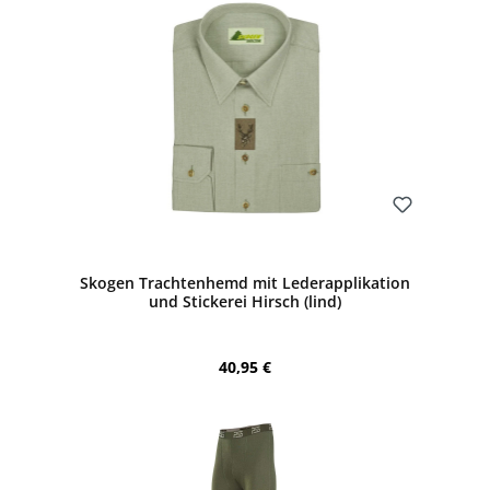
Bewerten
Skogen Trachtenhemd mit Lederapplikation
und Stickerei Hirsch (lind)
Regulärer Preis:
40,95 €