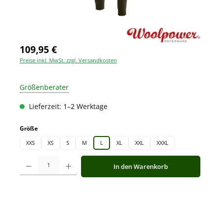
109,95 €
Preise inkl. MwSt. zzgl. Versandkosten
Größenberater
Lieferzeit: 1–2 Werktage
auswählen
Größe
XXS
XS
S
M
L
XL
XXL
XXXL
Produkt Anzahl: Gib den gewünschten Wert ein oder benutze die Schaltfläche
In den Warenkorb