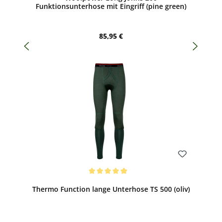
Funktionsunterhose mit Eingriff (pine green)
Regulärer Preis:
85,95 €
Bewerten
Durchschnittliche Bewertung von 5 von 5 Sternen
Thermo Function lange Unterhose TS 500 (oliv)