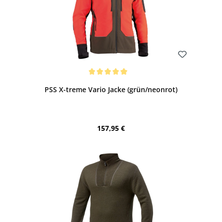
Bewerten
Durchschnittliche Bewertung von 5 von 5 Sternen
PSS X-treme Vario Jacke (grün/neonrot)
Regulärer Preis:
157,95 €