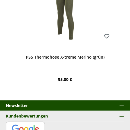
Bewerten
PSS Thermohose X-treme Merino (grün)
Regulärer Preis:
95,00 €
Newsletter
Kundenbewertungen