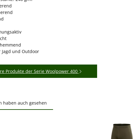
erend
ierend
nd
mungsaktiv
icht
shemmend
ür Jagd und Outdoor
re Produkte der Serie Woolpower 400
n haben auch gesehen
ktgalerie überspringen