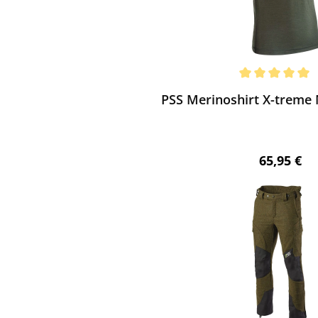
ewerten
chnittliche Bewertung von 5 von 5 Sternen
PSS Merinoshirt X-treme 
Regulärer 
65,95 €