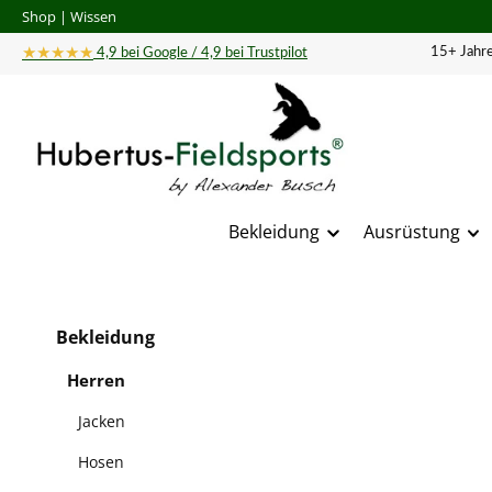
Shop
|
Wissen
 Hauptinhalt springen
Zur Suche springen
Zur Hauptnavigation springen
★★★★★
15+ Jahre
4,9 bei Google / 4,9 bei Trustpilot
Bekleidung
Ausrüstung
Bildergal
Bekleidung
Herren
Jacken
Hosen