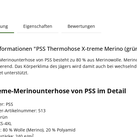
bung
Eigenschaften
Bewertungen
formationen "PSS Thermohose X-treme Merino (grü
Merinounterhose von PSS besteht zu 80 % aus Merinowolle. Merino
ierend. Das Körperklima des Jägers wird damit auch bei wechsel
t unterstützt.
reme-Merinounterhose von PSS im Detail
er: PSS
ler-Artikelnummer: 513
Grün
XS-4XL
: 80 % Wolle (Merino), 20 % Polyamid
2
lstärke: 240 g/m