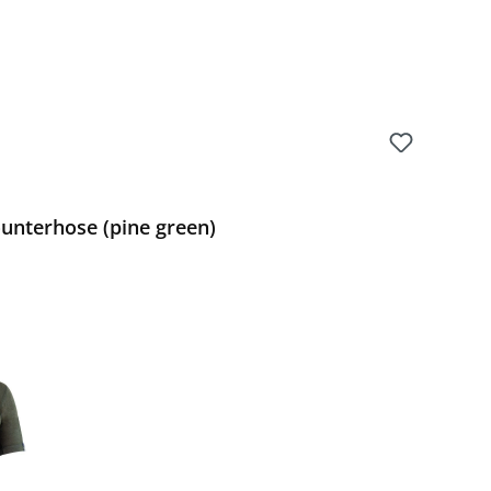
nterhose (pine green)
Preis: