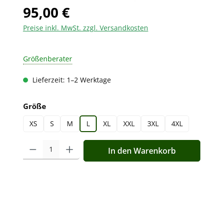
95,00 €
Preise inkl. MwSt. zzgl. Versandkosten
Größenberater
Lieferzeit: 1–2 Werktage
auswählen
Größe
XS
S
M
L
XL
XXL
3XL
4XL
Produkt Anzahl: Gib den gewünschten Wert ein oder benutz
In den Warenkorb