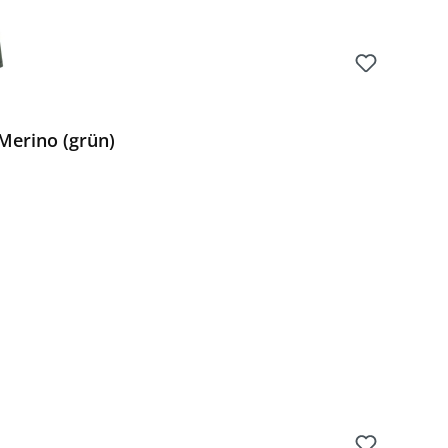
Merino (grün)
Preis: