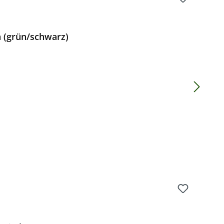
 (grün/schwarz)
Preis: