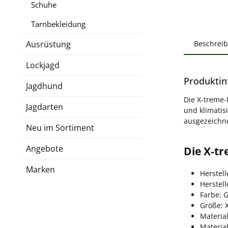
Schuhe
Tarnbekleidung
Ausrüstung
Beschrei
Lockjagd
Produktin
Jagdhund
Die X-treme-
Jagdarten
und klimatis
ausgezeichne
Neu im Sortiment
Angebote
Die X-t
Marken
Herstell
Herstel
Farbe: 
Größe: 
Material
Materia