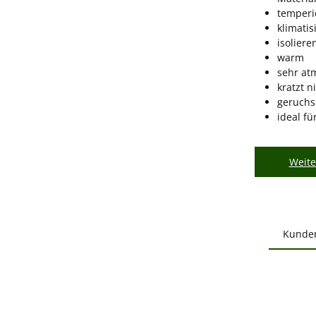
temperi
klimatis
isoliere
warm
sehr at
kratzt n
geruch
ideal f
Weite
Kunde
Produ