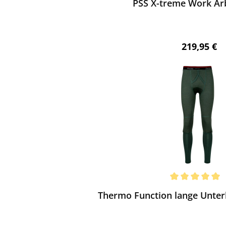
PSS X-treme Work Ar
Regulärer 
219,95 €
ewerten
chnittliche Bewertung von 5 von 5 Sternen
Thermo Function lange Unterh