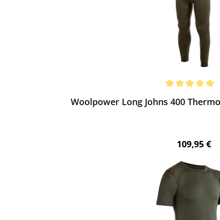
ewerten
chnittliche Bewertung von 5 von 5 Sternen
Woolpower Long Johns 400 Thermou
Regulärer 
109,95 €