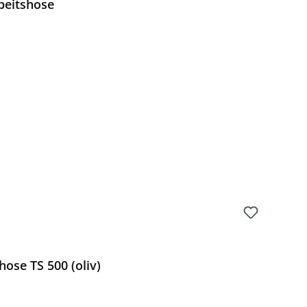
beitshose
Preis:
ose TS 500 (oliv)