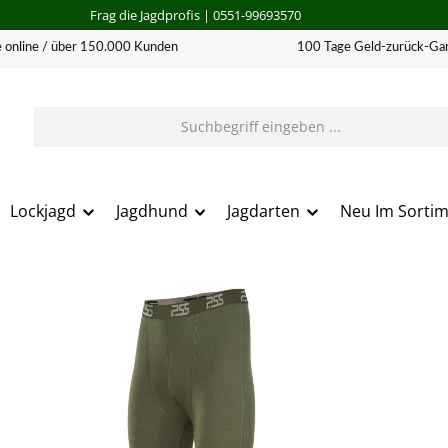
Frag die Jagdprofis
| 0551-99693570
 online / über 150.000 Kunden
100 Tage Geld-zurück-Gar
Lockjagd
Jagdhund
Jagdarten
Neu Im Sorti
erie überspringen