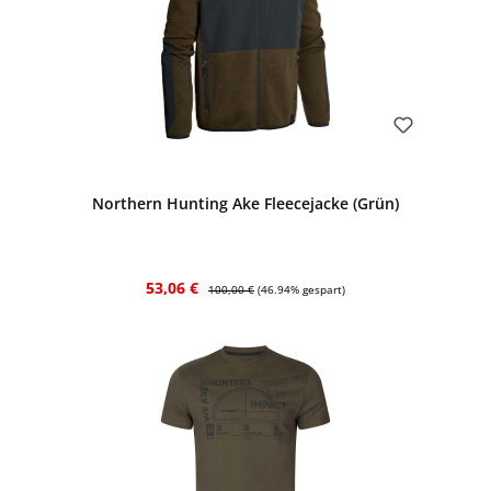
Bewerten
Northern Hunting Ake Fleecejacke (Grün)
Verkaufspreis:
Regulärer Preis:
53,06 €
100,00 €
(46.94% gespart)