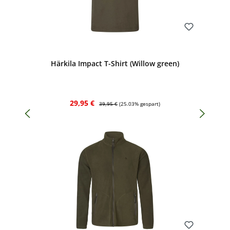
Bewerten
Härkila Impact T-Shirt (Willow green)
Verkaufspreis:
Regulärer Preis:
29,95 €
39,95 €
(25.03% gespart)