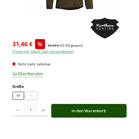
31,46 €
%
55,00 €
(42.8% gespart)
Preise inkl. MwSt. zzgl. Versandkosten
Nicht mehr lieferbar
Größenberater
auswählen
Größe
M
3XL
(Diese Option ist zurzeit nicht verfügbar.)
(Diese Option ist zurzeit nicht verfügbar.)
Produkt Anzahl: Gib den gewünschten Wert ein oder benutze die Schaltfläche
In den Warenkorb