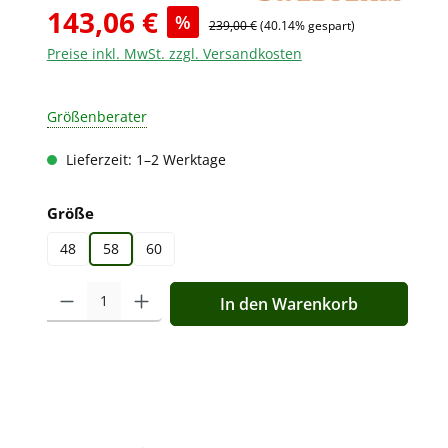
143,06 €
%
239,00 €
(40.14% gespart)
Preise inkl. MwSt. zzgl. Versandkosten
Größenberater
Lieferzeit: 1–2 Werktage
auswählen
Größe
48
58
60
Produkt Anzahl: Gib den gewünschten Wert ein oder benutz
In den Warenkorb