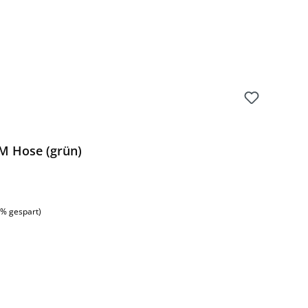
M Hose (grün)
:
6% gespart)