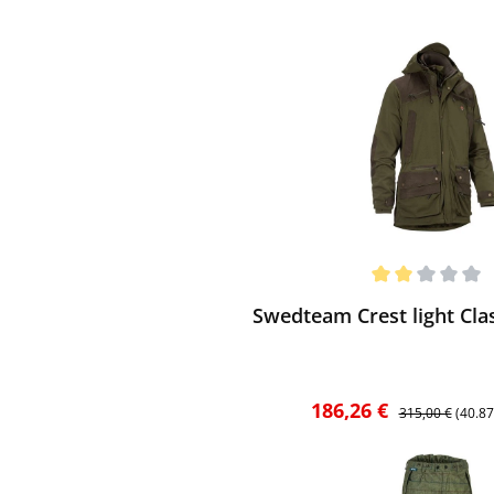
ewerten
chnittliche Bewertung von 2 von 5 Sternen
Swedteam Crest light Clas
Verkaufspreis:
Regulärer Preis
186,26 €
315,00 €
(40.8