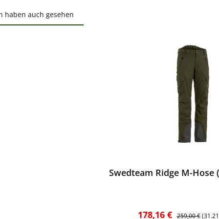
n haben auch gesehen
ktgalerie überspringen
ewerten
Swedteam Ridge M-Hose (
Verkaufspreis:
Regulärer Preis
178,16 €
259,00 €
(31.2