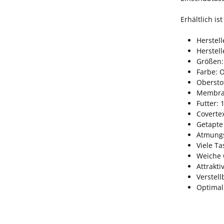
Erhältlich is
Herste
Herstel
Größen:
Farbe: O
Oberstof
Membran
Futter: 
Coverte
Getapte
Atmungs
Viele T
Weiche 
Attrakti
Verstell
Optimal 