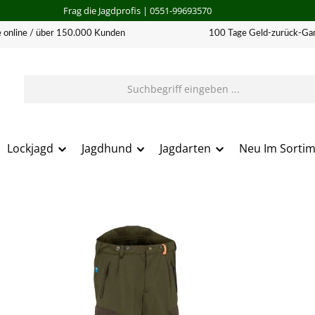
Frag die Jagdprofis
| 0551-99693570
 online / über 150.000 Kunden
100 Tage Geld-zurück-Gar
Lockjagd
Jagdhund
Jagdarten
Neu Im Sorti
erie überspringen