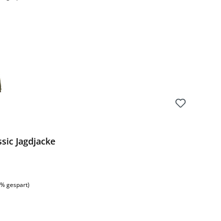
sic Jagdjacke
:
7% gespart)