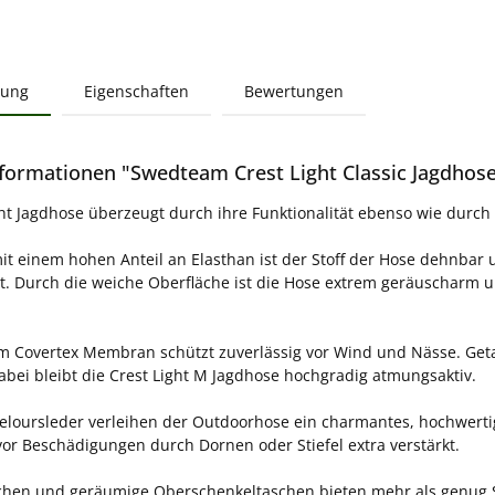
bung
Eigenschaften
Bewertungen
formationen "Swedteam Crest Light Classic Jagdhos
ght Jagdhose überzeugt durch ihre Funktionalität ebenso wie durch
mit einem hohen Anteil an Elasthan ist der Stoff der Hose dehnbar
t. Durch die weiche Oberfläche ist die Hose extrem geräuscharm u
 Covertex Membran schützt zuverlässig vor Wind und Nässe. Geta
Dabei bleibt die Crest Light M Jagdhose hochgradig atmungsaktiv.
Veloursleder verleihen der Outdoorhose ein charmantes, hochwert
or Beschädigungen durch Dornen oder Stiefel extra verstärkt.
chen und geräumige Oberschenkeltaschen bieten mehr als genug S