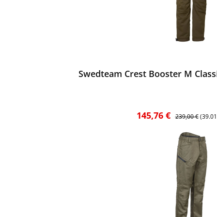
ewerten
Swedteam Crest Booster M Classi
Verkaufspreis:
Regulärer Preis
145,76 €
239,00 €
(39.0