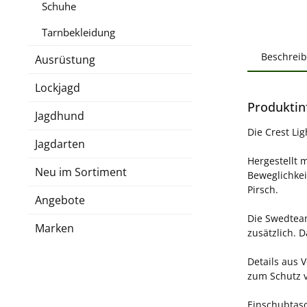
Schuhe
Tarnbekleidung
Beschrei
Ausrüstung
Lockjagd
Produktin
Jagdhund
Die Crest Li
Jagdarten
Hergestellt 
Neu im Sortiment
Beweglichkei
Pirsch.
Angebote
Die Swedteam
Marken
zusätzlich. 
Details aus 
zum Schutz v
Einschubtas