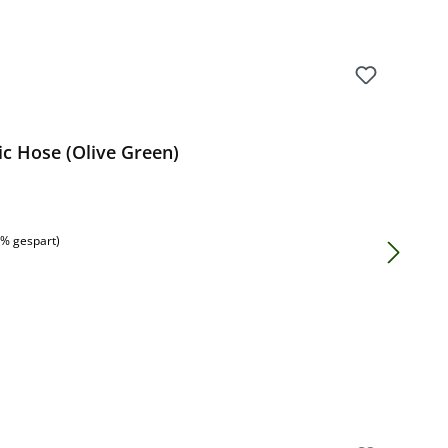
c Hose (Olive Green)
:
1% gespart)