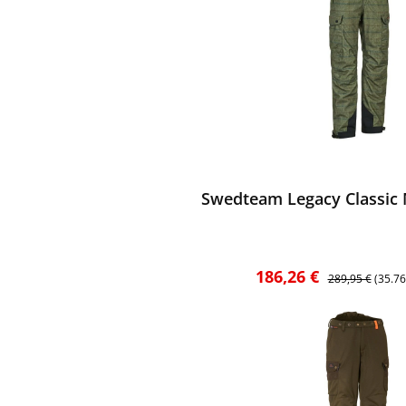
ewerten
Swedteam Legacy Classic 
Verkaufspreis:
Regulärer Preis
186,26 €
289,95 €
(35.7