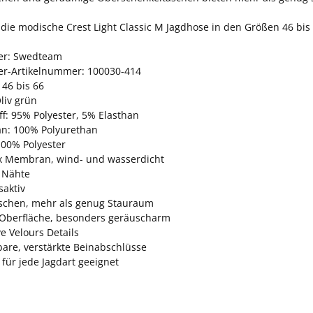
t die modische Crest Light Classic M Jagdhose in den Größen 46 bis 
ller: Swedteam
ler-Artikelnummer: 100030-414
 46 bis 66
liv grün
f: 95% Polyester, 5% Elasthan
: 100% Polyurethan
100% Polyester
x Membran, wind- und wasserdicht
 Nähte
aktiv
aschen, mehr als genug Stauraum
Oberfläche, besonders geräuscharm
ve Velours Details
bare, verstärkte Beinabschlüsse
für jede Jagdart geeignet