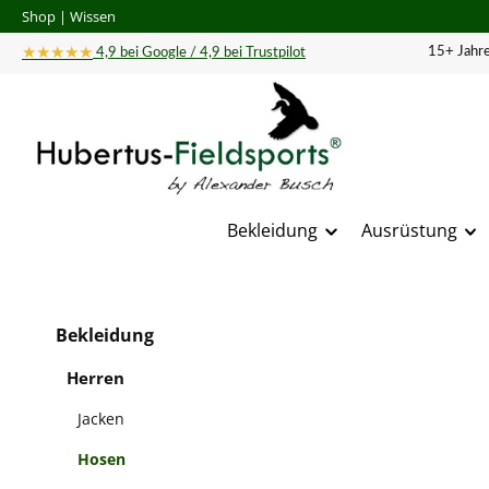
Shop
|
Wissen
 Hauptinhalt springen
Zur Suche springen
Zur Hauptnavigation springen
★★★★★
15+ Jahre
4,9 bei Google / 4,9 bei Trustpilot
Bekleidung
Ausrüstung
Bildergal
Bekleidung
Herren
Jacken
Hosen