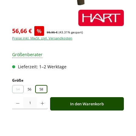
56,66 €
%
99,95 €
(43.31% gespart)
Preise inkl. MwSt. zzgl. Versandkosten
Größenberater
Lieferzeit: 1–2 Werktage
auswählen
Größe
54
56
58
(Diese Option ist zurzeit nicht verfügbar.)
Produkt Anzahl: Gib den gewünschten Wert ein oder benutze die Schaltfläche
In den Warenkorb