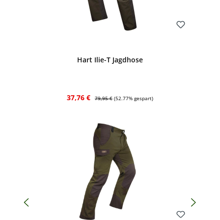
Bewerten
Hart Ilie-T Jagdhose
Verkaufspreis:
Regulärer Preis:
37,76 €
79,95 €
(52.77% gespart)