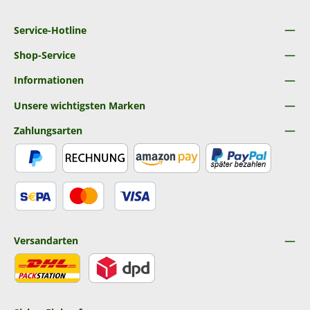
Service-Hotline
Shop-Service
Informationen
Unsere wichtigsten Marken
Zahlungsarten
PayPal
Rechnung
Amazon Pay
Später Bezahlen
SEPA Lastschrift
Kredit- oder Debitkarte
Versandarten
DHL
DPD