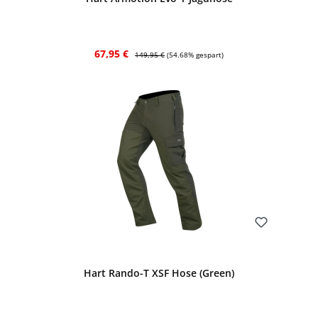
Verkaufspreis:
Regulärer Preis:
67,95 €
149,95 €
(54.68% gespart)
Bewerten
Hart Rando-T XSF Hose (Green)