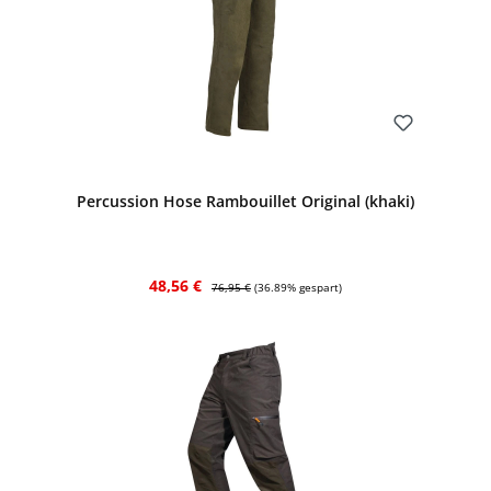
Bewerten
Percussion Hose Rambouillet Original (khaki)
Verkaufspreis:
Regulärer Preis:
48,56 €
76,95 €
(36.89% gespart)