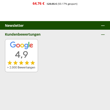
Verkaufspreis:
Regulärer Preis:
64,76 €
129,95 €
(50.17% gespart)
Newsletter
Kundenbewertungen