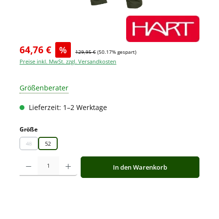
64,76 €
%
129,95 €
(50.17% gespart)
Preise inkl. MwSt. zzgl. Versandkosten
Größenberater
Lieferzeit: 1–2 Werktage
auswählen
Größe
48
52
(Diese Option ist zurzeit nicht verfügbar.)
Produkt Anzahl: Gib den gewünschten Wert ein oder benutze die Schaltfläche
In den Warenkorb