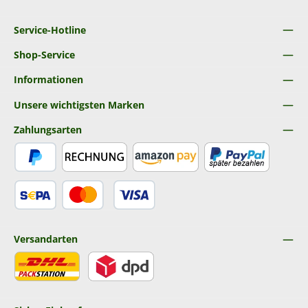
Service-Hotline
Shop-Service
Informationen
Unsere wichtigsten Marken
Zahlungsarten
PayPal
Rechnung
Amazon Pay
Später Bezahlen
SEPA Lastschrift
Kredit- oder Debitkarte
Versandarten
DHL
DPD