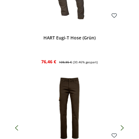
Bewerten
HART Eugi-T Hose (Grün)
Verkaufspreis:
Regulärer Preis:
76,46 €
109,95 €
(30.46% gespart)