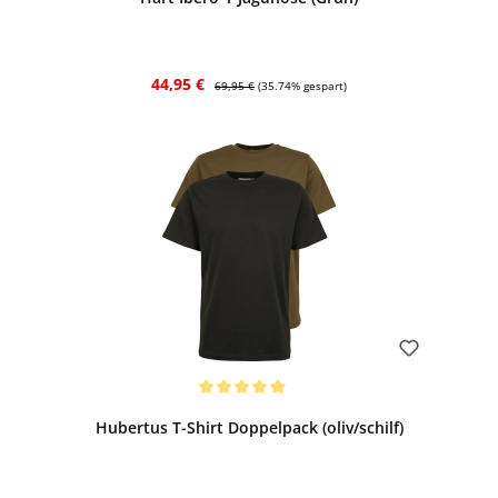
Verkaufspreis:
Regulärer Preis:
44,95 €
69,95 €
(35.74% gespart)
Bewerten
Durchschnittliche Bewertung von 5 von 5 Sternen
Hubertus T-Shirt Doppelpack (oliv/schilf)