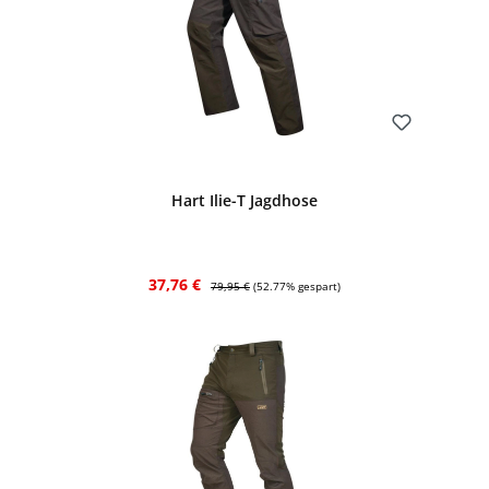
Bewerten
Hart Ilie-T Jagdhose
Verkaufspreis:
Regulärer Preis:
37,76 €
79,95 €
(52.77% gespart)