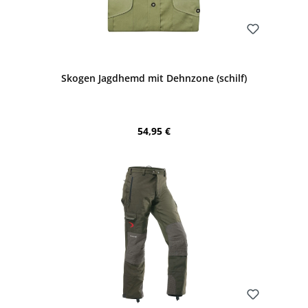
Bewerten
Skogen Jagdhemd mit Dehnzone (schilf)
Regulärer Preis:
54,95 €