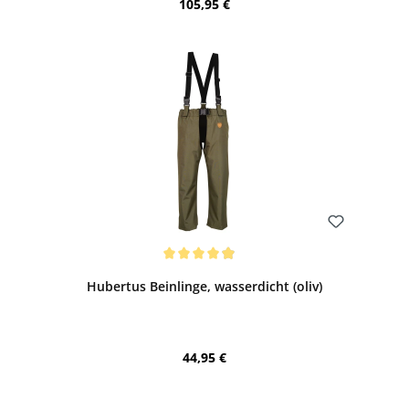
Regulärer Preis:
105,95 €
Bewerten
Durchschnittliche Bewertung von 4.93 von 5 Sternen
Hubertus Beinlinge, wasserdicht (oliv)
Regulärer Preis:
44,95 €