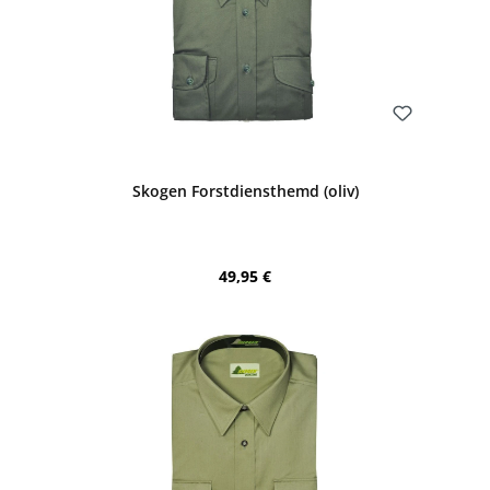
Bewerten
Skogen Forstdiensthemd (oliv)
Regulärer Preis:
49,95 €