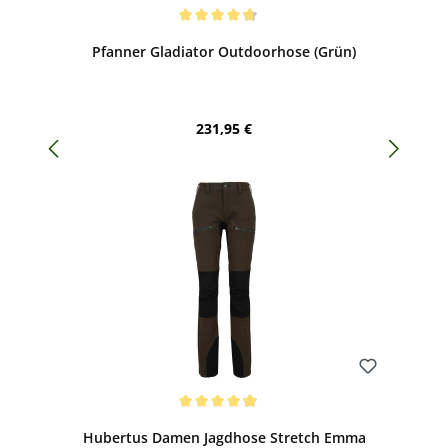
Bewerten
Durchschnittliche Bewertung von 4.85 von 5 Sternen
Pfanner Gladiator Outdoorhose (Grün)
Regulärer Preis:
231,95 €
Bewerten
Durchschnittliche Bewertung von 4.94 von 5 Sternen
Hubertus Damen Jagdhose Stretch Emma