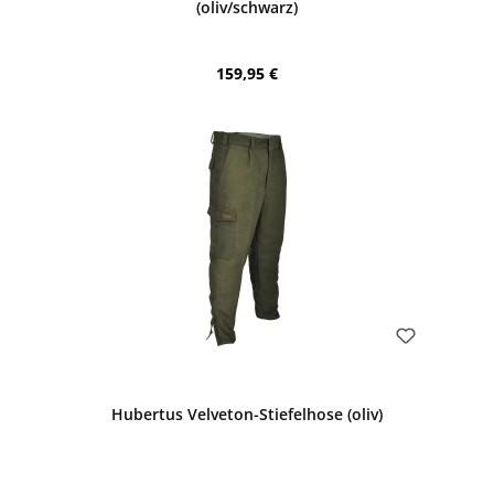
(oliv/schwarz)
Regulärer Preis:
159,95 €
Bewerten
Hubertus Velveton-Stiefelhose (oliv)