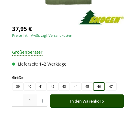
37,95 €
Preise inkl. MwSt. zzgl. Versandkosten
Größenberater
Lieferzeit: 1–2 Werktage
auswählen
Größe
39
40
41
42
43
44
45
46
47
Produkt Anzahl: Gib den gewünschten Wert ein oder benutze die Schaltfläche
In den Warenkorb