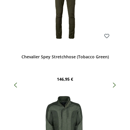
Bewerten
Chevalier Spey Stretchhose (Tobacco Green)
Regulärer Preis:
146,95 €