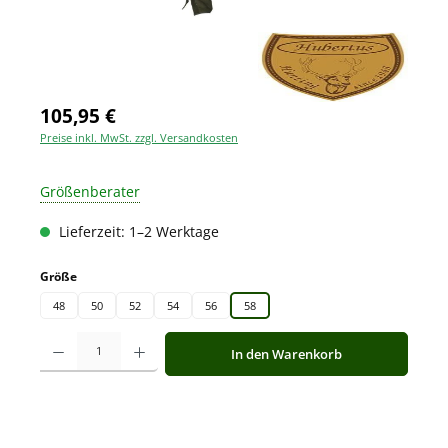
105,95 €
Preise inkl. MwSt. zzgl. Versandkosten
Größenberater
Lieferzeit: 1–2 Werktage
auswählen
Größe
48
50
52
54
56
58
Produkt Anzahl: Gib den gewünschten Wert ein oder benutze die Schaltfläche
In den Warenkorb