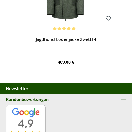
Bewerten
Durchschnittliche Bewertung von 5 von 5 Sternen
Jagdhund Lodenjacke Zwettl 4
Regulärer Preis:
409,00 €
Newsletter
Kundenbewertungen