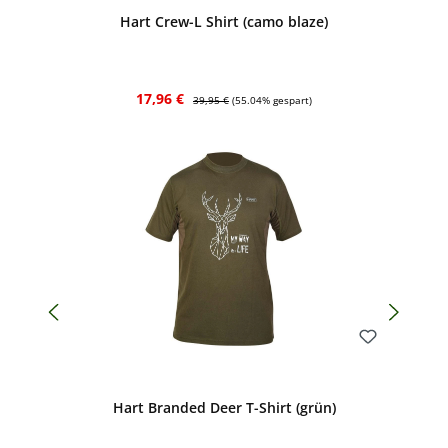
Hart Crew-L Shirt (camo blaze)
Verkaufspreis:
Regulärer Preis:
17,96 €
39,95 €
(55.04% gespart)
Bewerten
Hart Branded Deer T-Shirt (grün)