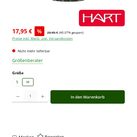
17,95 €
%
29,95 €
(40.07% gespart)
Preise inkl. MwSt. zzgl. Versandkosten
Nicht mehr lieferbar
Größenberater
auswählen
Größe
S
M
(Diese Option ist zurzeit nicht verfügbar.)
Produkt Anzahl: Gib den gewünschten Wert ein oder benutze die Schaltfläche
In den Warenkorb
Bewerten