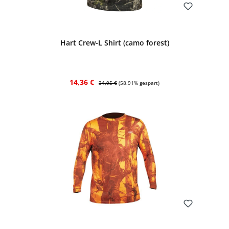
Bewerten
Hart Crew-L Shirt (camo forest)
Verkaufspreis:
Regulärer Preis:
14,36 €
34,95 €
(58.91% gespart)
Bewerten