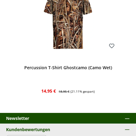
Bewerten
Percussion T-Shirt Ghostcamo (Camo Wet)
Verkaufspreis:
Regulärer Preis:
14,95 €
18,95 €
(21.11% gespart)
Newsletter
Kundenbewertungen