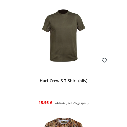
Bewerten
Hart Crew-S T-Shirt (oliv)
Verkaufspreis:
Regulärer Preis:
15,95 €
24,95 €
(36.07% gespart)