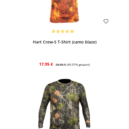
Bewerten
Durchschnittliche Bewertung von 5 von 5 Sternen
Hart Crew-S T-Shirt (camo blaze)
Verkaufspreis:
Regulärer Preis:
17,95 €
29,95 €
(40.07% gespart)