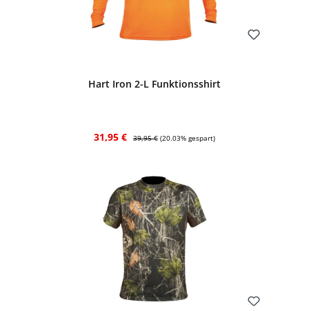
Bewerten
Hart Iron 2-L Funktionsshirt
Verkaufspreis:
Regulärer Preis:
31,95 €
39,95 €
(20.03% gespart)