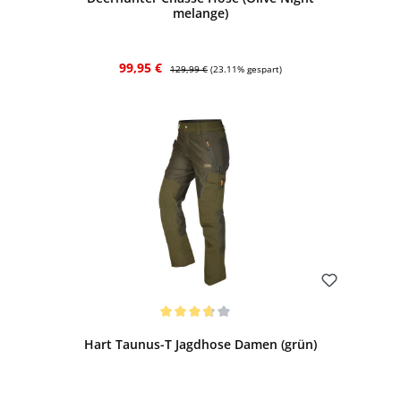
melange)
Verkaufspreis:
Regulärer Preis:
99,95 €
129,99 €
(23.11% gespart)
Bewerten
Durchschnittliche Bewertung von 3.67 von 5 Sternen
Hart Taunus-T Jagdhose Damen (grün)