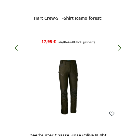
Bewerten
Hart Crew-S T-Shirt (camo forest)
Verkaufspreis:
Regulärer Preis:
17,95 €
29,95 €
(40.07% gespart)
Bewerten
Deerhunter Chasse Hose (Olive Night