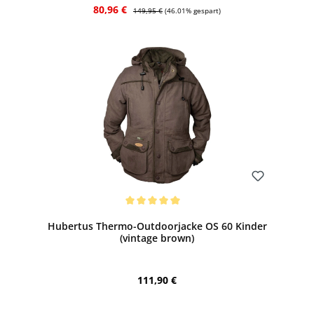
Verkaufspreis:
Regulärer Preis:
80,96 €
149,95 €
(46.01% gespart)
Bewerten
Durchschnittliche Bewertung von 5 von 5 Sternen
Hubertus Thermo-Outdoorjacke OS 60 Kinder
(vintage brown)
Regulärer Preis:
111,90 €