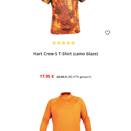
Bewerten
Durchschnittliche Bewertung von 5 von 5 Sternen
Hart Crew-S T-Shirt (camo blaze)
Verkaufspreis:
Regulärer Preis:
17,95 €
29,95 €
(40.07% gespart)