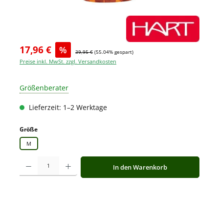
17,96 €
%
39,95 €
(55.04% gespart)
Preise inkl. MwSt. zzgl. Versandkosten
Größenberater
Lieferzeit: 1–2 Werktage
auswählen
Größe
M
Produkt Anzahl: Gib den gewünschten Wert ein oder benutze die Schaltfläche
In den Warenkorb