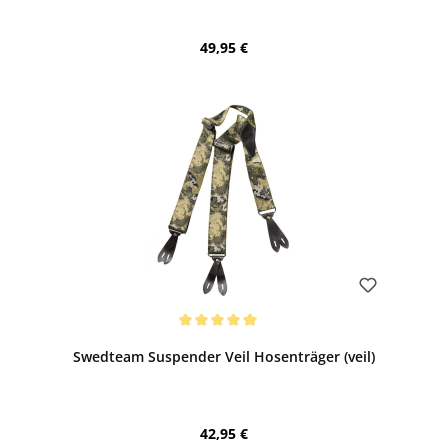
Regulärer Preis:
49,95 €
Bewerten
Durchschnittliche Bewertung von 5 von 5 Sternen
Swedteam Suspender Veil Hosenträger (veil)
Regulärer Preis:
42,95 €