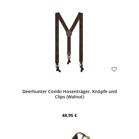
Bewerten
Deerhunter Combi Hosenträger, Knöpfe und
Clips (Walnut)
Regulärer Preis:
48,95 €