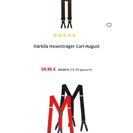
Bewerten
Durchschnittliche Bewertung von 5 von 5 Sternen
Härkila Hosenträger Carl-August
Verkaufspreis:
Regulärer Preis:
59,95 €
69,95 €
(14.3% gespart)