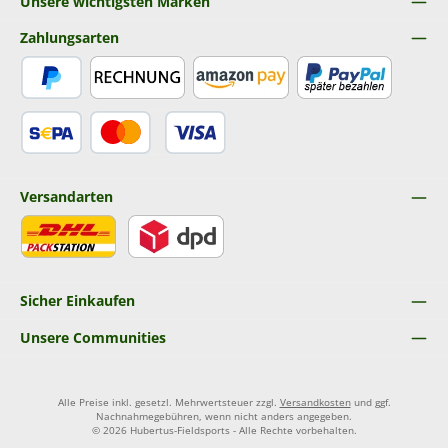
Unsere wichtigsten Marken
Zahlungsarten
PayPal
Rechnung
Amazon Pay
Später Bezahlen
SEPA Lastschrift
Kredit- oder Debitkarte
Versandarten
DHL
DPD
Sicher Einkaufen
Unsere Communities
Alle Preise inkl. gesetzl. Mehrwertsteuer zzgl.
Versandkosten
und ggf.
Nachnahmegebühren, wenn nicht anders angegeben.
© 2026 Hubertus-Fieldsports - Alle Rechte vorbehalten.