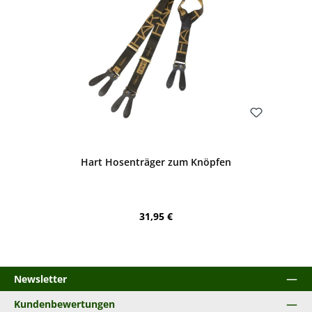
Bewerten
Hart Hosenträger zum Knöpfen
Regulärer Preis:
31,95 €
Newsletter
Kundenbewertungen