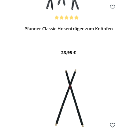
Bewerten
Durchschnittliche Bewertung von 5 von 5 Sternen
Pfanner Classic Hosenträger zum Knöpfen
Regulärer Preis:
23,95 €
Bewerten