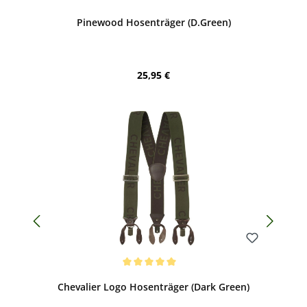
Pinewood Hosenträger (D.Green)
Regulärer Preis:
25,95 €
Bewerten
Durchschnittliche Bewertung von 5 von 5 Sternen
Chevalier Logo Hosenträger (Dark Green)