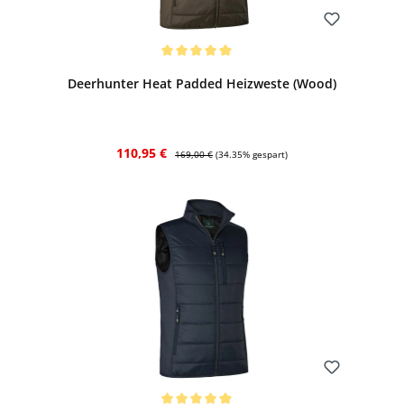
Bewerten
Durchschnittliche Bewertung von 5 von 5 Sternen
Deerhunter Heat Padded Heizweste (Wood)
Verkaufspreis:
Regulärer Preis:
110,95 €
169,00 €
(34.35% gespart)
Bewerten