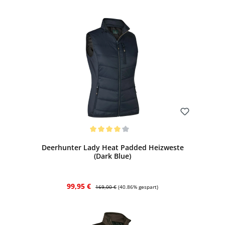
Bewerten
Durchschnittliche Bewertung von 4 von 5 Sternen
Deerhunter Lady Heat Padded Heizweste
(Dark Blue)
Verkaufspreis:
Regulärer Preis:
99,95 €
169,00 €
(40.86% gespart)