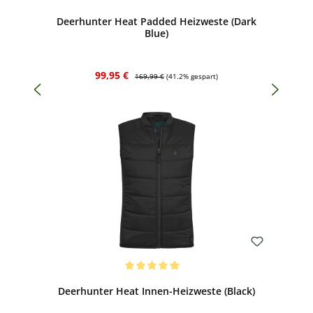
Durchschnittliche Bewertung von 5 von 5 Sternen
Deerhunter Heat Padded Heizweste (Dark
Blue)
Verkaufspreis:
Regulärer Preis:
99,95 €
169,99 €
(41.2% gespart)
Bewerten
Durchschnittliche Bewertung von 5 von 5 Sternen
Deerhunter Heat Innen-Heizweste (Black)