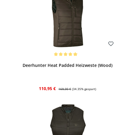
Bewerten
Durchschnittliche Bewertung von 5 von 5 Sternen
Deerhunter Heat Padded Heizweste (Wood)
Verkaufspreis:
Regulärer Preis:
110,95 €
169,00 €
(34.35% gespart)