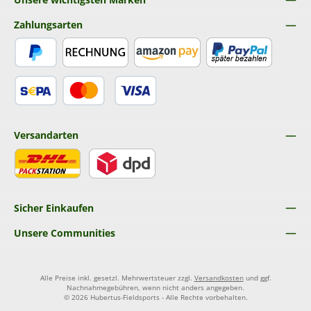
Zahlungsarten
PayPal
Rechnung
Amazon Pay
Später Bezahlen
SEPA Lastschrift
Kredit- oder Debitkarte
Versandarten
DHL
DPD
Sicher Einkaufen
Unsere Communities
Alle Preise inkl. gesetzl. Mehrwertsteuer zzgl.
Versandkosten
und ggf.
Nachnahmegebühren, wenn nicht anders angegeben.
© 2026 Hubertus-Fieldsports - Alle Rechte vorbehalten.