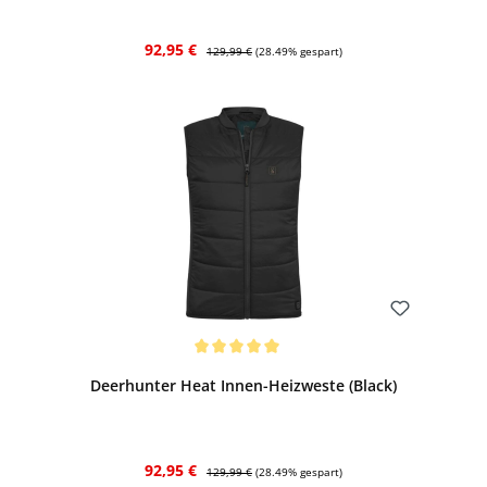
Verkaufspreis:
Regulärer Preis:
92,95 €
129,99 €
(28.49% gespart)
Bewerten
Durchschnittliche Bewertung von 5 von 5 Sternen
Deerhunter Heat Innen-Heizweste (Black)
Verkaufspreis:
Regulärer Preis:
92,95 €
129,99 €
(28.49% gespart)