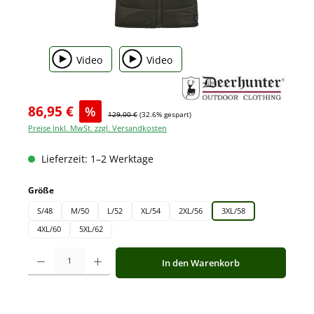
Video
Video
86,95 €
%
129,00 €
(32.6% gespart)
Preise inkl. MwSt. zzgl. Versandkosten
Lieferzeit: 1–2 Werktage
auswählen
Größe
S/48
M/50
L/52
XL/54
2XL/56
3XL/58
4XL/60
5XL/62
Produkt Anzahl: Gib den gewünschten Wert ein oder benutze die Schaltfläche
In den Warenkorb