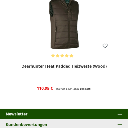
Bewerten
Durchschnittliche Bewertung von 5 von 5 Sternen
Deerhunter Heat Padded Heizweste (Wood)
Verkaufspreis:
Regulärer Preis:
110,95 €
169,00 €
(34.35% gespart)
Newsletter
Kundenbewertungen