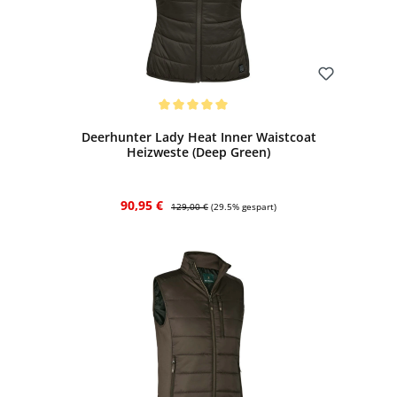
Bewerten
Durchschnittliche Bewertung von 5 von 5 Sternen
Deerhunter Lady Heat Inner Waistcoat
Heizweste (Deep Green)
Verkaufspreis:
Regulärer Preis:
90,95 €
129,00 €
(29.5% gespart)