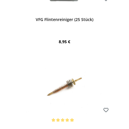
Bewerten
VFG Flintenreiniger (25 Stück)
Regulärer Preis:
8,95 €
Bewerten
Durchschnittliche Bewertung von 5 von 5 Sternen