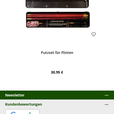
Bewerten
Putzset für Flinten
Regulärer Preis:
30,95 €
Newsletter
Kundenbewertungen