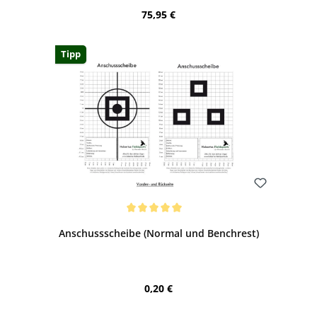
Regulärer Preis:
75,95 €
Tipp
Bewerten
Durchschnittliche Bewertung von 5 von 5 Sternen
Anschussscheibe (Normal und Benchrest)
Regulärer Preis:
0,20 €