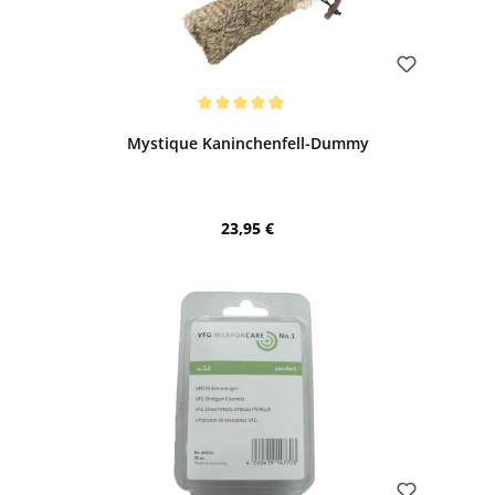
Bewerten
Durchschnittliche Bewertung von 4.95 von 5 Sternen
Mystique Kaninchenfell-Dummy
Regulärer Preis:
23,95 €