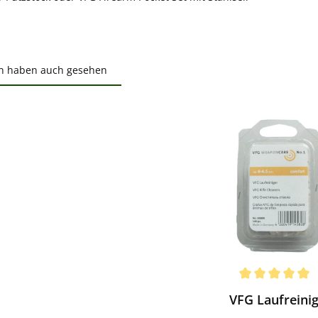
n haben auch gesehen
ktgalerie überspringen
ewerten
chnittliche Bewertung von 5 von 5 Sternen
VFG Laufreini