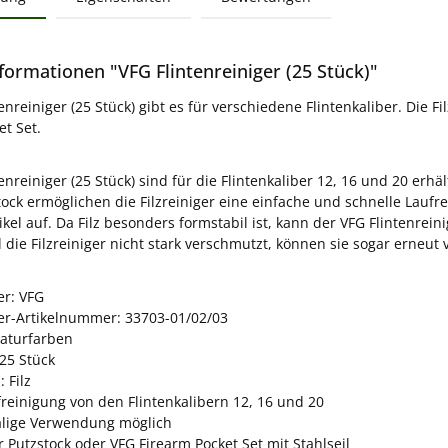
formationen "VFG Flintenreiniger (25 Stück)"
enreiniger (25 Stück) gibt es für verschiedene Flintenkaliber. Die F
et Set.
tenreiniger (25 Stück) sind für die Flintenkaliber 12, 16 und 20 er
tock ermöglichen die Filzreiniger eine einfache und schnelle Laufre
kel auf. Da Filz besonders formstabil ist, kann der VFG Flintenre
 die Filzreiniger nicht stark verschmutzt, können sie sogar erneu
er: VFG
ler-Artikelnummer: 33703-01/02/03
naturfarben
25 Stück
: Filz
freinigung von den Flintenkalibern 12, 16 und 20
ige Verwendung möglich
r Putzstock oder VFG Firearm Pocket Set mit Stahlseil