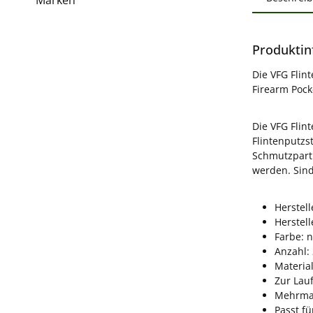
Produktin
Die VFG Flint
Firearm Pock
Die VFG Flin
Flintenputzs
Schmutzparti
werden. Sind
Herstell
Herstel
Farbe: 
Anzahl: 
Material
Zur Lau
Mehrmal
Passt fü