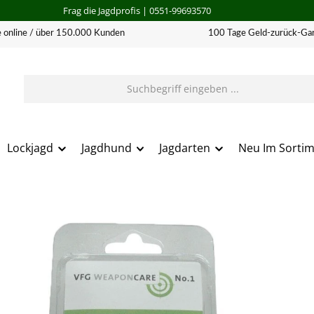
Frag die Jagdprofis
| 0551-99693570
 online / über 150.000 Kunden
100 Tage Geld-zurück-Gar
Lockjagd
Jagdhund
Jagdarten
Neu Im Sorti
erie überspringen