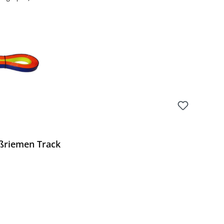
ßriemen Track
Preis: