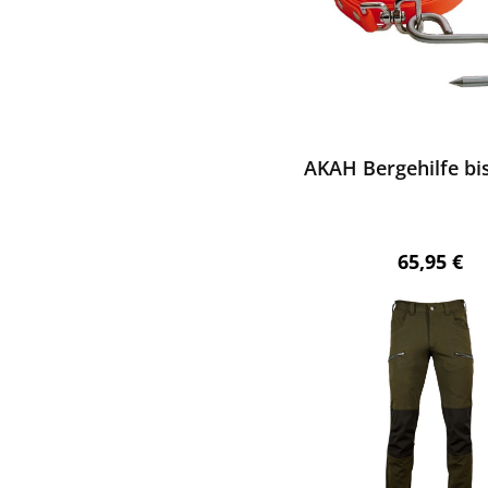
ewerten
AKAH Bergehilfe bi
Regulärer 
65,95 €