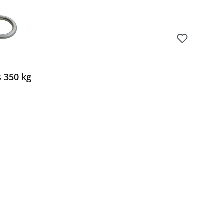
s 350 kg
Preis: