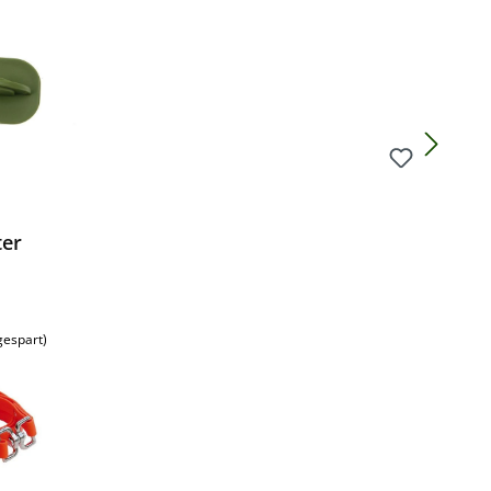
ter
gespart)