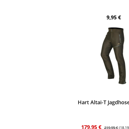
Regulärer
9,95 €
ewerten
Hart Altai-T Jagdhos
Verkaufspreis:
Regulärer Preis
179,95 €
219,95 €
(18.1