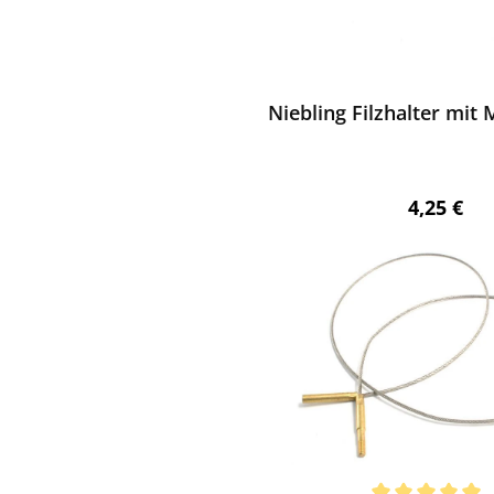
ewerten
Niebling Filzhalter mit
Regulärer
4,25 €
ewerten