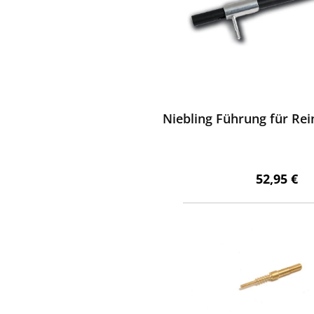
ewerten
Niebling Führung für Re
Regulärer 
52,95 €