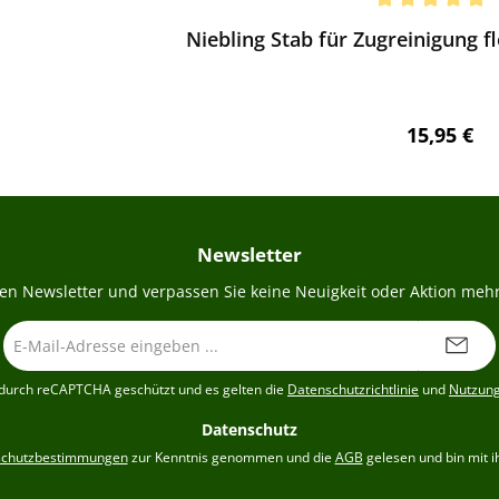
chnittliche Bewertung von 5 von 5 Sternen
Niebling Stab für Zugreinigung f
Regulärer 
15,95 €
Newsletter
en Newsletter und verpassen Sie keine Neuigkeit oder Aktion mehr
E-
Mail-
Adresse
t durch reCAPTCHA geschützt und es gelten die
Datenschutzrichtlinie
und
Nutzun
*
Datenschutz
schutzbestimmungen
zur Kenntnis genommen und die
AGB
gelesen und bin mit i