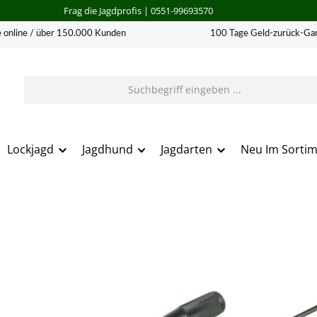
Frag die Jagdprofis
| 0551-99693570
 online / über 150.000 Kunden
100 Tage Geld-zurück-Gar
Lockjagd
Jagdhund
Jagdarten
Neu Im Sorti
erie überspringen