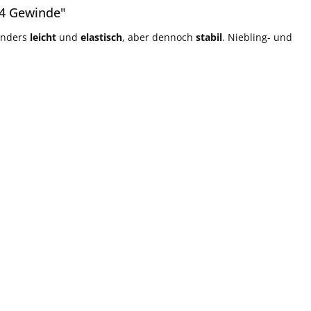
M4 Gewinde"
onders
leicht
und
elastisch
, aber dennoch
stabil
. Niebling- und