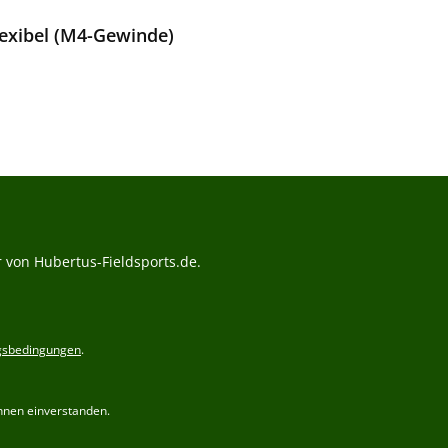
lexibel (M4-Gewinde)
Preis:
 von Hubertus-Fieldsports.de.
gsbedingungen
.
hnen einverstanden.