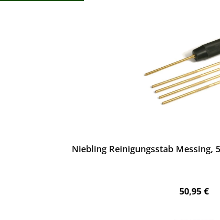
ktgalerie überspringen
ewerten
Niebling Reinigungsstab Messing, 5
Regulärer 
50,95 €