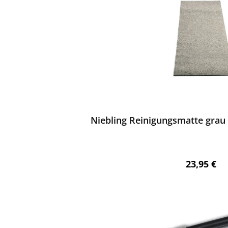
ewerten
Niebling Reinigungsmatte grau
Regulärer 
23,95 €