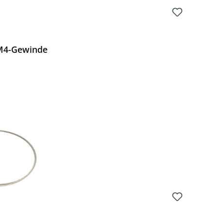
 M4-Gewinde
 Preis: