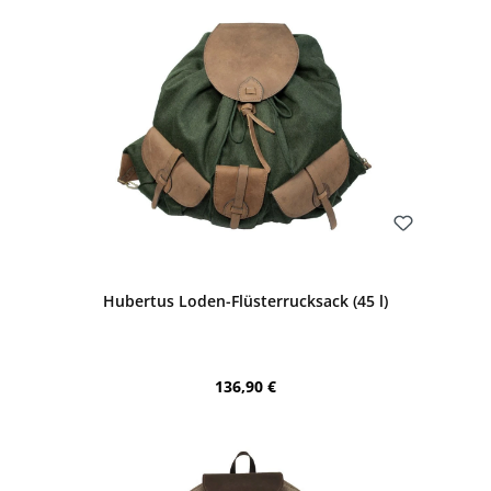
Bewerten
Hubertus Loden-Flüsterrucksack (45 l)
Regulärer Preis:
136,90 €