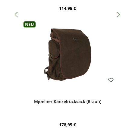
Regulärer Preis:
114,95 €
Neu
Bewerten
Mjoelner Kanzelrucksack (Braun)
Regulärer Preis:
178,95 €