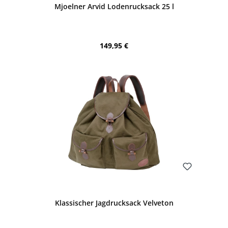
Mjoelner Arvid Lodenrucksack 25 l
Regulärer Preis:
149,95 €
Bewerten
Klassischer Jagdrucksack Velveton