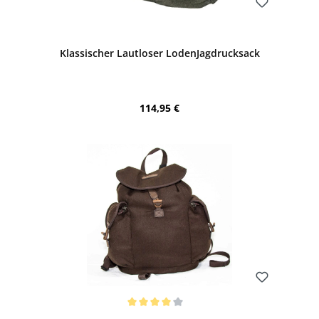
Bewerten
Klassischer Lautloser LodenJagdrucksack
Regulärer Preis:
114,95 €
Bewerten
Durchschnittliche Bewertung von 4 von 5 Sternen