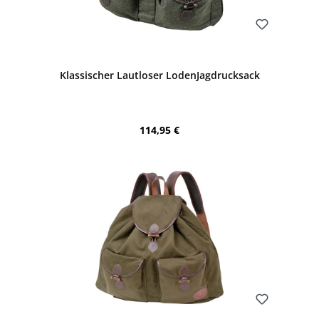
Bewerten
Klassischer Lautloser LodenJagdrucksack
Regulärer Preis:
114,95 €
Bewerten