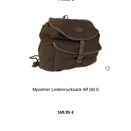
Bewerten
Mjoelner Lodenrucksack Alf (50 l)
Regulärer Preis:
169,95 €