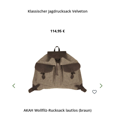
Klassischer Jagdrucksack Velveton
Regulärer Preis:
114,95 €
Bewerten
AKAH Wollfilz-Rucksack lautlos (braun)