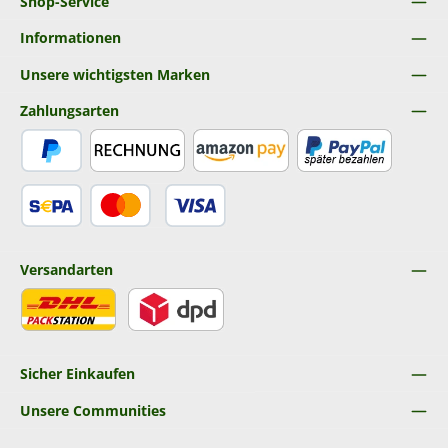
Shop-Service
Informationen
Unsere wichtigsten Marken
Zahlungsarten
PayPal
Rechnung
Amazon Pay
Später Bezahlen
SEPA Lastschrift
Kredit- oder Debitkarte
Versandarten
DHL
DPD
Sicher Einkaufen
Unsere Communities