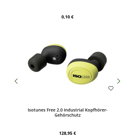
Regulärer Preis:
0,10 €
Bewerten
Isotunes Free 2.0 Industrial Kopfhörer-
Gehörschutz
Regulärer Preis:
128,95 €