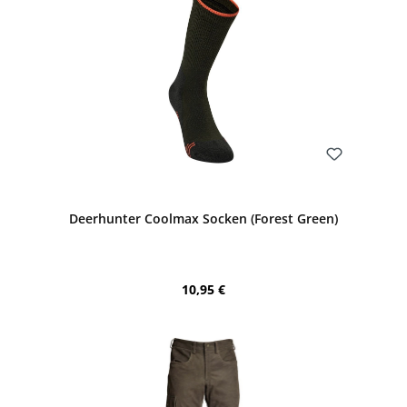
Bewerten
Deerhunter Coolmax Socken (Forest Green)
Regulärer Preis:
10,95 €