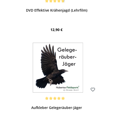
Durchschnittliche Bewertung von 4.8 von 5 Sternen
DVD Effektive Krähenjagd (Lehrfilm)
Regulärer Preis:
12,90 €
Bewerten
Durchschnittliche Bewertung von 5 von 5 Sternen
Aufkleber Gelegeräuber-Jäger