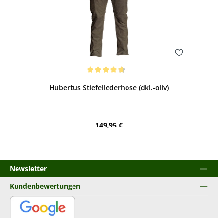
Bewerten
Durchschnittliche Bewertung von 4.71 von 5 Sternen
Hubertus Stiefellederhose (dkl.-oliv)
Regulärer Preis:
149,95 €
Newsletter
Kundenbewertungen