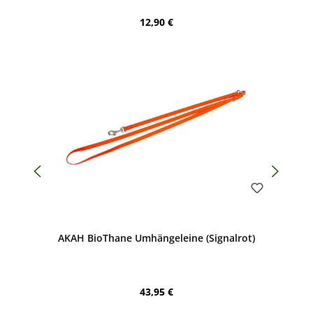
Regulärer Preis:
12,90 €
Bewerten
AKAH BioThane Umhängeleine (Signalrot)
Regulärer Preis:
43,95 €