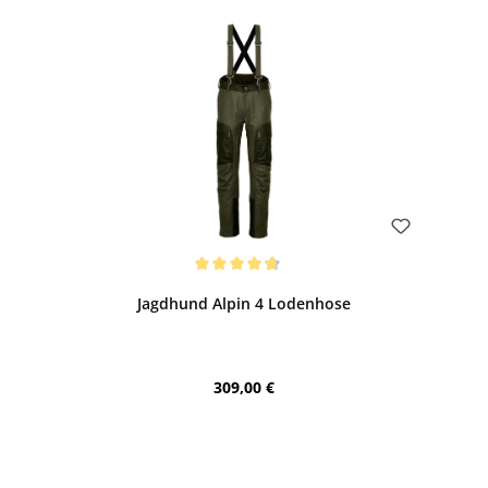
Bewerten
Durchschnittliche Bewertung von 4.83 von 5 Sternen
Jagdhund Alpin 4 Lodenhose
Regulärer Preis:
309,00 €