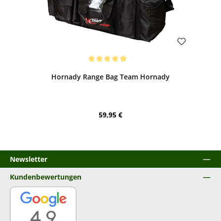
Bewerten
Durchschnittliche Bewertung von 5 von 5 Sternen
Hornady Range Bag Team Hornady
Regulärer Preis:
59,95 €
Newsletter
Kundenbewertungen