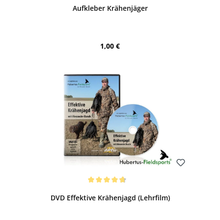
Aufkleber Krähenjäger
Regulärer Preis:
1,00 €
Bewerten
Durchschnittliche Bewertung von 4.8 von 5 Sternen
DVD Effektive Krähenjagd (Lehrfilm)