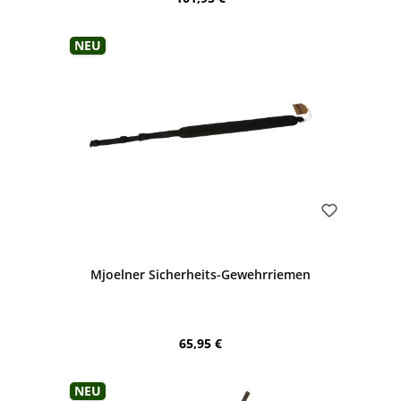
Neu
Bewerten
Mjoelner Sicherheits-Gewehrriemen
Regulärer Preis:
65,95 €
Neu