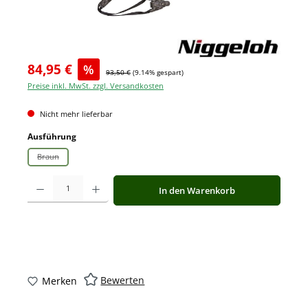
84,95 €
%
93,50 €
(9.14% gespart)
Preise inkl. MwSt. zzgl. Versandkosten
Nicht mehr lieferbar
auswählen
Ausführung
Braun
(Diese Option ist zurzeit nicht verfügbar.)
Produkt Anzahl: Gib den gewünschten Wert ein oder benutze die Schaltfläche
In den Warenkorb
Bewerten
Merken