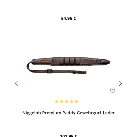
Regulärer Preis:
54,95 €
Bewerten
Durchschnittliche Bewertung von 5 von 5 Sternen
Niggeloh Premium Paddy Gewehrgurt Leder
Regulärer Preis:
101,95 €