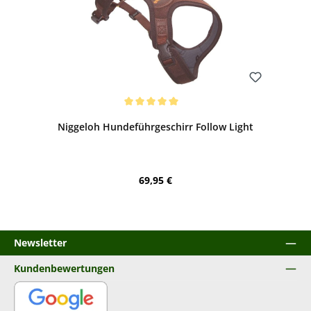
Bewerten
Durchschnittliche Bewertung von 5 von 5 Sternen
Niggeloh Hundeführgeschirr Follow Light
Regulärer Preis:
69,95 €
Newsletter
Kundenbewertungen