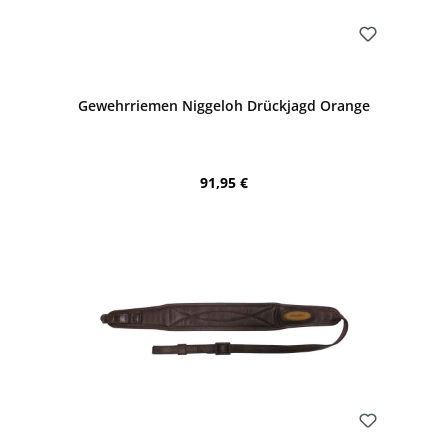
Bewerten
Gewehrriemen Niggeloh Drückjagd Orange
Regulärer Preis:
91,95 €
Bewerten