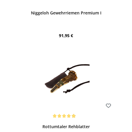
Niggeloh Gewehrriemen Premium I
Regulärer Preis:
91,95 €
Bewerten
Durchschnittliche Bewertung von 4.97 von 5 Sternen
Rottumtaler Rehblatter