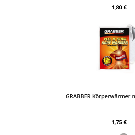
Regulärer
1,80 €
ewerten
GRABBER Körperwärmer mi
Regulärer
1,75 €