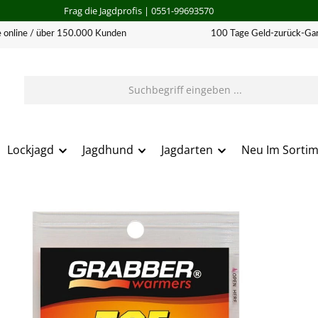
Frag die Jagdprofis
| 0551-99693570
 online / über 150.000 Kunden
100 Tage Geld-zurück-Gar
Lockjagd
Jagdhund
Jagdarten
Neu Im Sorti
erie überspringen