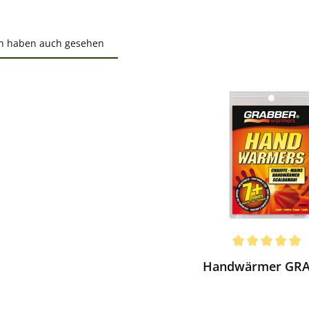
n haben auch gesehen
ktgalerie überspringen
ewerten
chnittliche Bewertung von 5 von 5 Sternen
Handwärmer GR