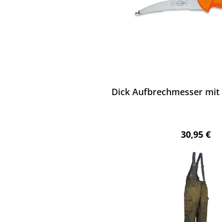
ewerten
Dick Aufbrechmesser mit 
Regulärer 
30,95 €