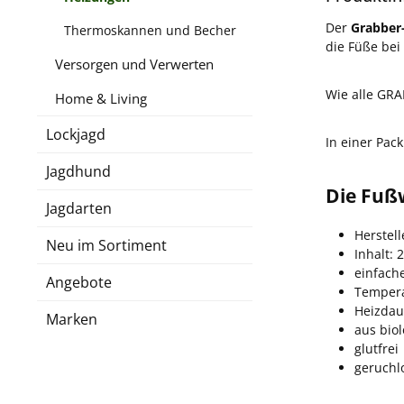
Der
Grabber
Thermoskannen und Becher
die Füße bei
Versorgen und Verwerten
Wie alle GR
Home & Living
Lockjagd
In einer Pac
Jagdhund
Die Fuß
Jagdarten
Herstell
Neu im Sortiment
Inhalt: 2
einfac
Angebote
Tempera
Heizdaue
Marken
aus bio
glutfrei
geruchl