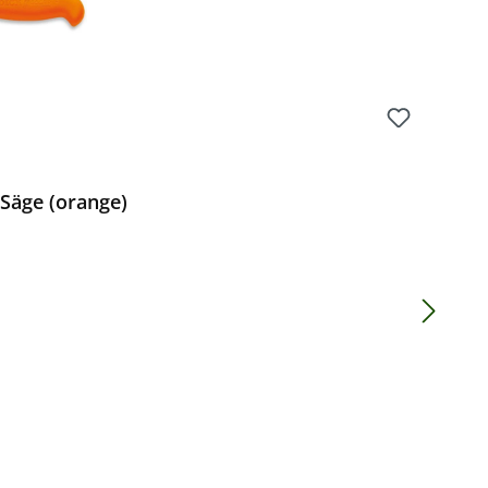
Säge (orange)
Preis: