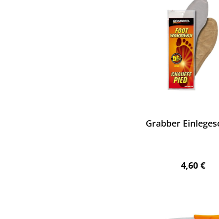
ewerten
Grabber Einleges
Regulärer
4,60 €