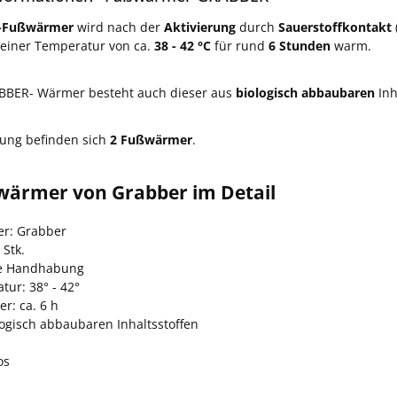
-Fußwärmer
wird nach der
Aktivierung
durch
Sauerstoffkontakt
 einer Temperatur von ca.
38 - 42 °C
für rund
6 Stunden
warm.
ABBER- Wärmer besteht auch dieser aus
biologisch abbaubaren
Inh
kung befinden sich
2 Fußwärmer
.
wärmer von Grabber im Detail
er: Grabber
 Stk.
he Handhabung
tur: 38° - 42°
r: ca. 6 h
logisch abbaubaren Inhaltsstoffen
os