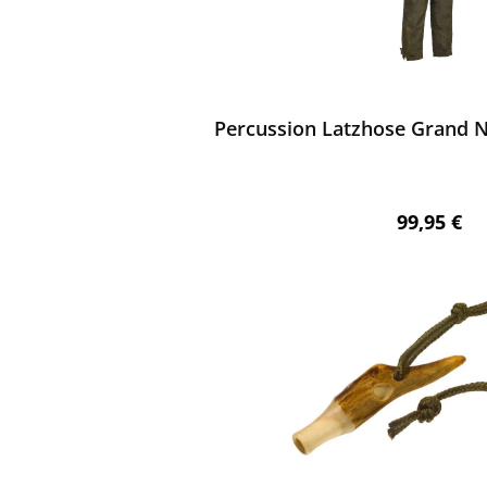
ewerten
Percussion Latzhose Grand N
Regulärer 
99,95 €