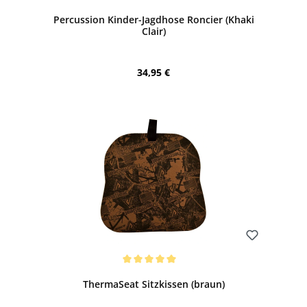
Percussion Kinder-Jagdhose Roncier (Khaki
Clair)
Regulärer Preis:
34,95 €
Bewerten
Durchschnittliche Bewertung von 5 von 5 Sternen
ThermaSeat Sitzkissen (braun)