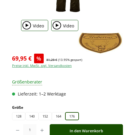
Video
Video
69,95 €
%
81,29 €
(13.95% gespart)
Preise inkl. MwSt. zzgl. Versandkosten
Größenberater
Lieferzeit: 1–2 Werktage
auswählen
Größe
128
140
152
164
176
Produkt Anzahl: Gib den gewünschten Wert ein oder benutze die Schaltfläche
In den Warenkorb