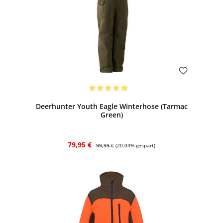
Bewerten
Durchschnittliche Bewertung von 5 von 5 Sternen
Deerhunter Youth Eagle Winterhose (Tarmac
Green)
Verkaufspreis:
Regulärer Preis:
79,95 €
99,99 €
(20.04% gespart)