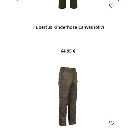
Bewerten
Hubertus Kinderhose Canvas (oliv)
Regulärer Preis:
64,95 €
Bewerten