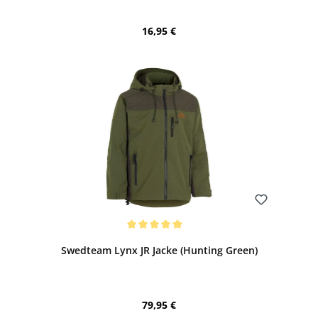
Regulärer Preis:
16,95 €
Bewerten
Durchschnittliche Bewertung von 5 von 5 Sternen
Swedteam Lynx JR Jacke (Hunting Green)
Regulärer Preis:
79,95 €