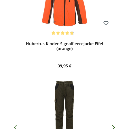
Bewerten
Durchschnittliche Bewertung von 4.67 von 5 Sternen
Hubertus Kinder-Signalfleecejacke Eifel
(orange)
Regulärer Preis:
39,95 €