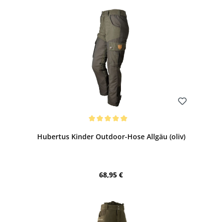
Bewerten
Durchschnittliche Bewertung von 5 von 5 Sternen
Hubertus Kinder Outdoor-Hose Allgäu (oliv)
Regulärer Preis:
68,95 €