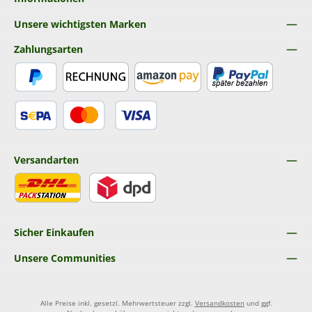
Unsere wichtigsten Marken
Zahlungsarten
PayPal
Rechnung
Amazon Pay
Später Bezahlen
SEPA Lastschrift
Kredit- oder Debitkarte
Versandarten
DHL
DPD
Sicher Einkaufen
Unsere Communities
Alle Preise inkl. gesetzl. Mehrwertsteuer zzgl.
Versandkosten
und ggf.