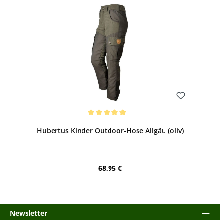
Bewerten
Durchschnittliche Bewertung von 5 von 5 Sternen
Hubertus Kinder Outdoor-Hose Allgäu (oliv)
Regulärer Preis:
68,95 €
Newsletter