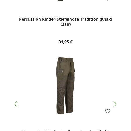
Bewerten
Percussion Kinder-Stiefelhose Tradition (Khaki
Clair)
Regulärer Preis:
31,95 €
Bewerten