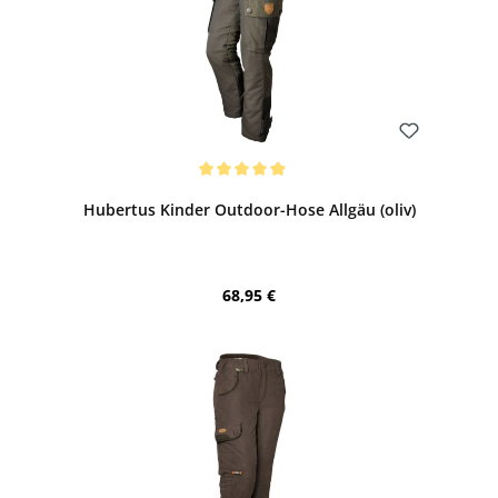
Bewerten
Durchschnittliche Bewertung von 5 von 5 Sternen
Hubertus Kinder Outdoor-Hose Allgäu (oliv)
Regulärer Preis:
68,95 €