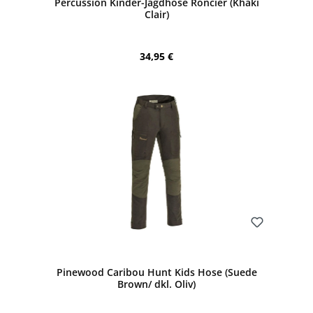
Percussion Kinder-Jagdhose Roncier (Khaki
Clair)
Regulärer Preis:
34,95 €
Bewerten
Pinewood Caribou Hunt Kids Hose (Suede
Brown/ dkl. Oliv)