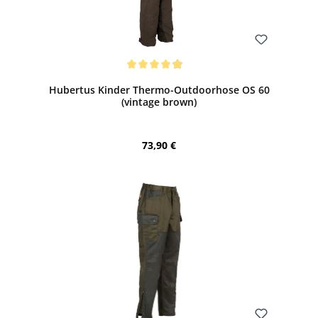
Bewerten
Durchschnittliche Bewertung von 4.88 von 5 Sternen
Hubertus Kinder Thermo-Outdoorhose OS 60
(vintage brown)
Regulärer Preis:
73,90 €