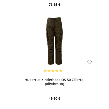
Regulärer Preis:
76,95 €
Bewerten
Durchschnittliche Bewertung von 5 von 5 Sternen
Hubertus Kinderhose OS 50 Zillertal
(oliv/braun)
Regulärer Preis:
49,90 €