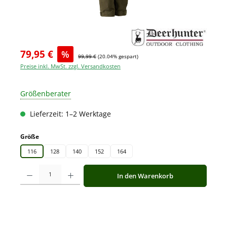
79,95 €
%
99,99 €
(20.04% gespart)
Preise inkl. MwSt. zzgl. Versandkosten
Größenberater
Lieferzeit: 1–2 Werktage
auswählen
Größe
116
128
140
152
164
Produkt Anzahl: Gib den gewünschten Wert ein oder benutze die Schaltfläche
In den Warenkorb