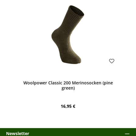
Bewerten
Woolpower Classic 200 Merinosocken (pine
green)
Regulärer Preis:
16,95 €
Newsletter