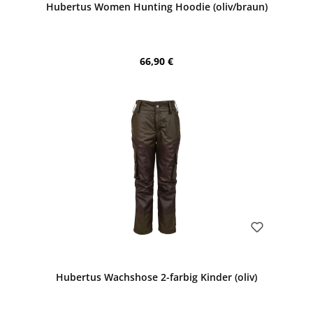
Hubertus Women Hunting Hoodie (oliv/braun)
Regulärer Preis:
66,90 €
Bewerten
Hubertus Wachshose 2-farbig Kinder (oliv)