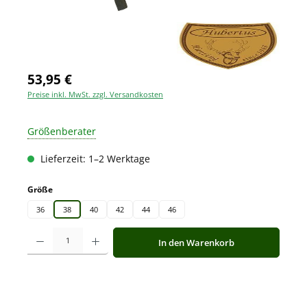
53,95 €
Preise inkl. MwSt. zzgl. Versandkosten
Größenberater
Lieferzeit: 1–2 Werktage
auswählen
Größe
36
38
40
42
44
46
Produkt Anzahl: Gib den gewünschten Wert ein oder benutze die Schaltfläche
In den Warenkorb