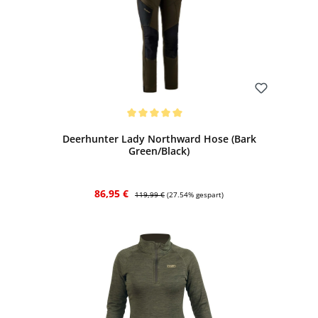
Bewerten
Durchschnittliche Bewertung von 5 von 5 Sternen
Deerhunter Lady Northward Hose (Bark
Green/Black)
Verkaufspreis:
Regulärer Preis:
86,95 €
119,99 €
(27.54% gespart)