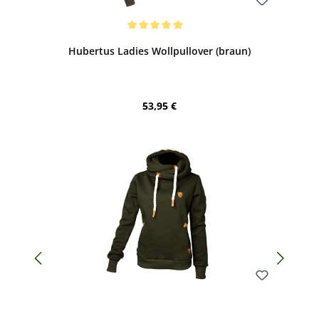
Bewerten
Durchschnittliche Bewertung von 5 von 5 Sternen
Hubertus Ladies Wollpullover (braun)
Regulärer Preis:
53,95 €
Bewerten