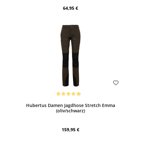
Regulärer Preis:
64,95 €
Bewerten
Durchschnittliche Bewertung von 4.94 von 5 Sternen
Hubertus Damen Jagdhose Stretch Emma
(oliv/schwarz)
Regulärer Preis:
159,95 €