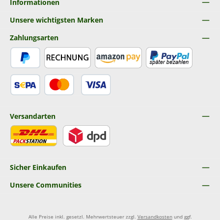
Informationen
Unsere wichtigsten Marken
Zahlungsarten
PayPal
Rechnung
Amazon Pay
Später Bezahlen
SEPA Lastschrift
Kredit- oder Debitkarte
Versandarten
DHL
DPD
Sicher Einkaufen
Unsere Communities
Alle Preise inkl. gesetzl. Mehrwertsteuer zzgl.
Versandkosten
und ggf.