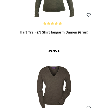
Bewerten
Durchschnittliche Bewertung von 5 von 5 Sternen
Hart Trail-ZN Shirt langarm Damen (Grün)
Regulärer Preis:
39,95 €