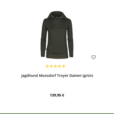
Bewerten
Durchschnittliche Bewertung von 5 von 5 Sternen
Jagdhund Moosdorf Troyer Damen (grün)
Regulärer Preis:
139,95 €