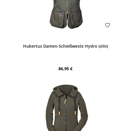
Bewerten
Hubertus Damen-Schießweste Hydro (oliv)
Regulärer Preis:
86,95 €