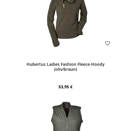
Bewerten
Hubertus Ladies Fashion Fleece-Hoody
(oliv/braun)
Regulärer Preis:
53,95 €