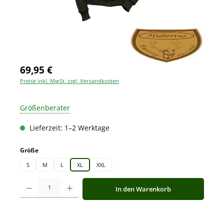
69,95 €
Preise inkl. MwSt. zzgl. Versandkosten
Größenberater
Lieferzeit: 1–2 Werktage
auswählen
Größe
S
M
L
XL
XXL
Produkt Anzahl: Gib den gewünschten Wert ein oder benutze die Schaltfläche
In den Warenkorb