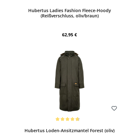
Hubertus Ladies Fashion Fleece-Hoody
(Reißverschluss, oliv/braun)
Regulärer Preis:
62,95 €
Bewerten
Durchschnittliche Bewertung von 4.63 von 5 Sternen
Hubertus Loden-Ansitzmantel Forest (oliv)