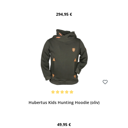
Regulärer Preis:
294,95 €
Bewerten
Durchschnittliche Bewertung von 5 von 5 Sternen
Hubertus Kids Hunting Hoodie (oliv)
Regulärer Preis:
49,95 €