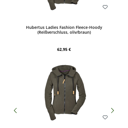
Bewerten
Hubertus Ladies Fashion Fleece-Hoody
(Reißverschluss, oliv/braun)
Regulärer Preis:
62,95 €
Bewerten