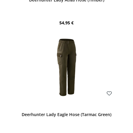
Regulärer Preis:
54,95 €
Bewerten
Deerhunter Lady Eagle Hose (Tarmac Green)