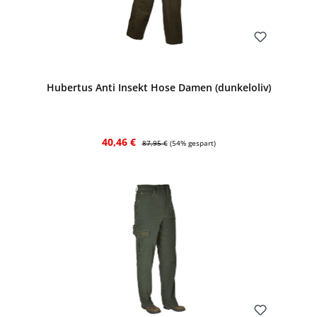
Bewerten
Hubertus Anti Insekt Hose Damen (dunkeloliv)
Verkaufspreis:
Regulärer Preis:
40,46 €
87,95 €
(54% gespart)