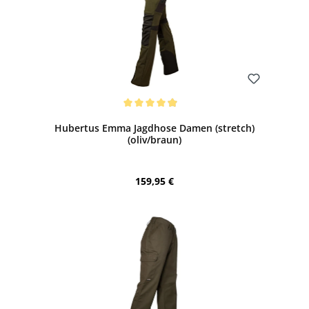
Bewerten
Durchschnittliche Bewertung von 4.88 von 5 Sternen
Hubertus Emma Jagdhose Damen (stretch)
(oliv/braun)
Regulärer Preis:
159,95 €