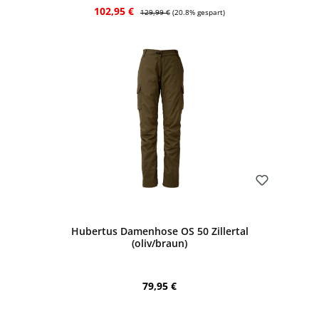
Verkaufspreis:
Regulärer Preis:
102,95 €
129,99 €
(20.8% gespart)
Bewerten
Hubertus Damenhose OS 50 Zillertal
(oliv/braun)
Regulärer Preis:
79,95 €