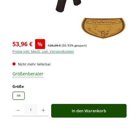
53,96 €
%
125,29 €
(56.93% gespart)
Preise inkl. MwSt. zzgl. Versandkosten
Nicht mehr lieferbar
Größenberater
auswählen
Größe
38
(Diese Option ist zurzeit nicht verfügbar.)
Produkt Anzahl: Gib den gewünschten Wert ein oder benutze die Schaltfläche
In den Warenkorb