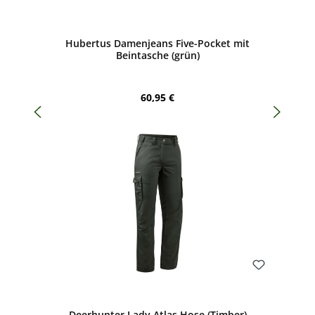
Bewerten
Hubertus Damenjeans Five-Pocket mit
Beintasche (grün)
Regulärer Preis:
60,95 €
Bewerten
Deerhunter Lady Atlas Hose (Timber)