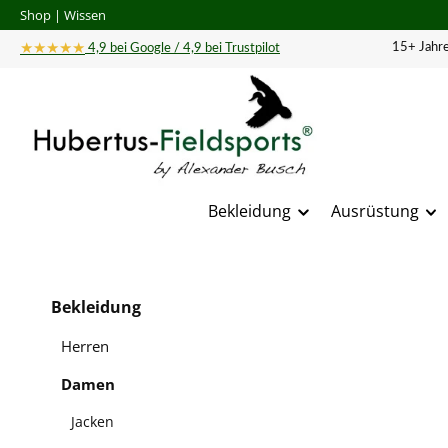
Shop
|
Wissen
 Hauptinhalt springen
Zur Suche springen
Zur Hauptnavigation springen
★★★★★
15+ Jahre
4,9 bei Google / 4,9 bei Trustpilot
Bekleidung
Ausrüstung
Bildergal
Bekleidung
Herren
Damen
Jacken