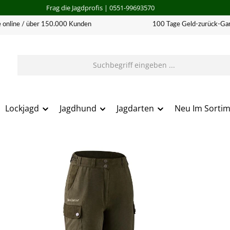
Frag die Jagdprofis
| 0551-99693570
 online / über 150.000 Kunden
100 Tage Geld-zurück-Gar
Lockjagd
Jagdhund
Jagdarten
Neu Im Sorti
erie überspringen