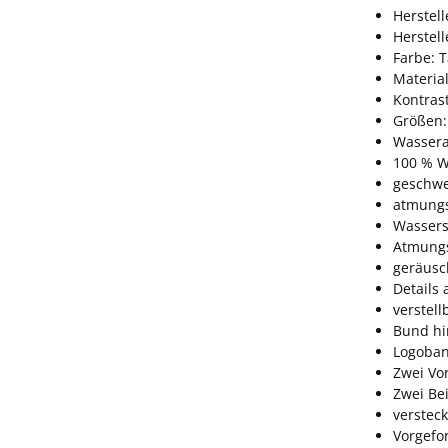
Herstel
Herstel
Farbe: 
Materia
Kontrast
Größen:
Wassera
100 % W
geschwe
atmungs
Wassers
Atmungs
geräusc
Details
verstell
Bund hi
Logoban
Zwei Vo
Zwei Be
verstec
Vorgefo