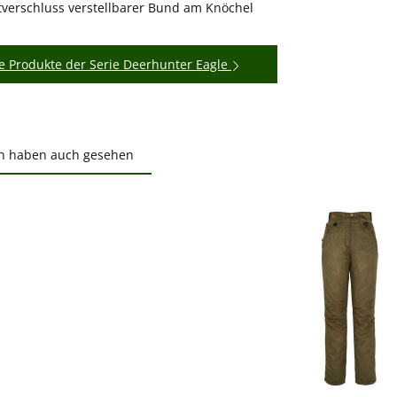
ttverschluss verstellbarer Bund am Knöchel
e Produkte der Serie Deerhunter Eagle
n haben auch gesehen
ktgalerie überspringen