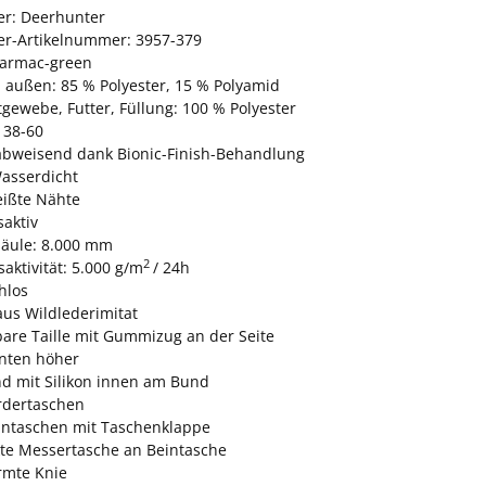
ler: Deerhunter
ler-Artikelnummer: 3957-379
Tarmac-green
l außen: 85 % Polyester, 15 % Polyamid
gewebe, Futter, Füllung: 100 % Polyester
 38-60
bweisend dank Bionic-Finish-Behandlung
asserdicht
ißte Nähte
aktiv
äule: 8.000 mm
2
aktivität: 5.000 g/m
/ 24h
hlos
 aus Wildlederimitat
bare Taille mit Gummizug an der Seite
nten höher
d mit Silikon innen am Bund
rdertaschen
intaschen mit Taschenklappe
kte Messertasche an Beintasche
rmte Knie