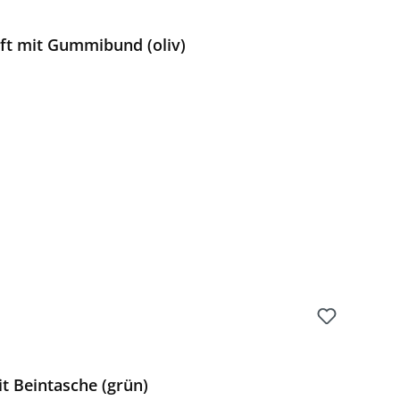
t mit Gummibund (oliv)
Preis:
 Beintasche (grün)