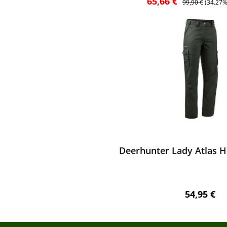
Verkaufspreis:
65,66 €
99,90 €
(34.27%
ewerten
Deerhunter Lady Atlas H
Regulärer 
54,95 €