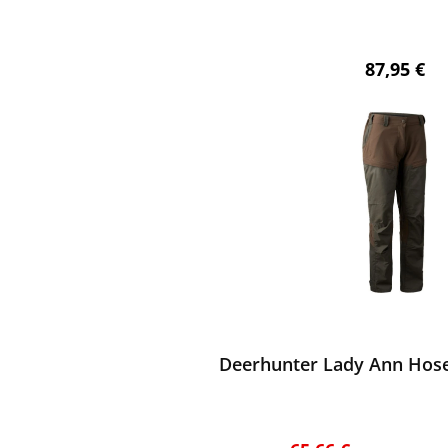
Regulärer 
87,95 €
ewerten
Deerhunter Lady Ann Hose
Regulärer Preis: