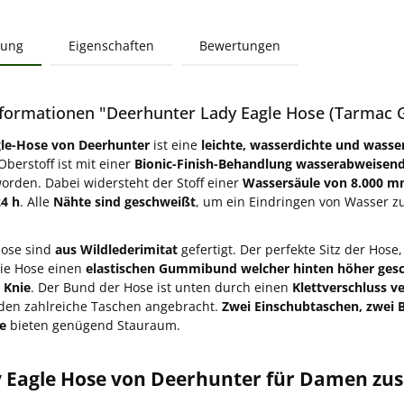
bung
Eigenschaften
Bewertungen
formationen "Deerhunter Lady Eagle Hose (Tarmac 
le-Hose von Deerhunter
ist eine
leichte, wasserdichte und wass
Oberstoff ist mit einer
Bionic-Finish-Behandlung wasserabweisen
worden. Dabei widersteht der Stoff einer
Wassersäule von 8.000 
24 h
. Alle
Nähte sind geschweißt
, um ein Eindringen von Wasser z
Hose sind
aus Wildlederimitat
gefertigt. Der perfekte Sitz der Hos
die Hose einen
elastischen Gummibund welcher hinten höher gesch
 Knie
. Der Bund der Hose ist unten durch einen
Klettverschluss ve
den zahlreiche Taschen angebracht.
Zwei Einschubtaschen,
zwei 
e
bieten genügend Stauraum.
y Eagle Hose von Deerhunter für Damen z