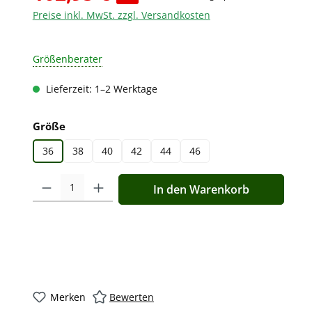
Preise inkl. MwSt. zzgl. Versandkosten
Größenberater
Lieferzeit: 1–2 Werktage
auswählen
Größe
36
38
40
42
44
46
Produkt Anzahl: Gib den gewünschten Wert ein oder benutz
In den Warenkorb
Merken
Bewerten