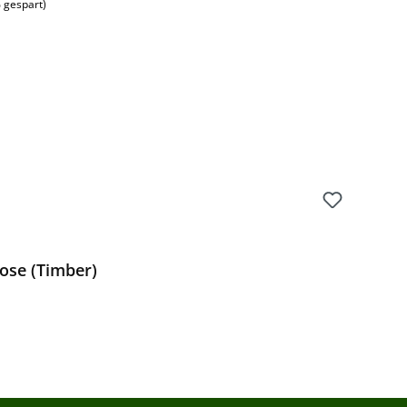
 gespart)
ose (Timber)
Preis: