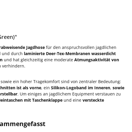
Green)"
erabweisende Jagdhose
für den anspruchsvollen jagdlichen
d
und durch
laminierte Deer-Tex-Membranen wasserdicht
mm
und hat gleichzeitig eine moderate
Atmungsaktivität von
u verhindern.
e, sowie ein hoher Tragekomfort sind von zentraler Bedeutung:
nitten ist als vorne
, ein
Silikon-Logoband im Inneren
,
sowie
rstellbar
. Um einiges an jagdlichem Equipment verstauen zu
Beintaschen mit Taschenklappe
und eine
versteckte
usammengefasst