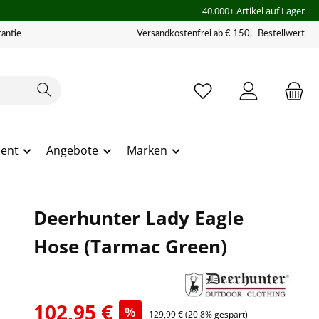
40.000+ Artikel auf Lager
antie
Versandkostenfrei ab € 150,- Bestellwert
ment
Angebote
Marken
Deerhunter Lady Eagle
Hose (Tarmac Green)
102,95 €
%
129,99 €
(20.8% gespart)