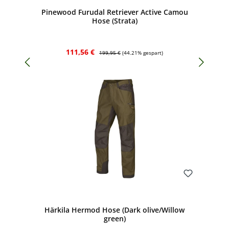
Pinewood Furudal Retriever Active Camou
Hose (Strata)
Verkaufspreis:
Regulärer Preis:
111,56 €
199,95 €
(44.21% gespart)
Bewerten
Härkila Hermod Hose (Dark olive/Willow
green)