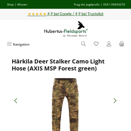
Shop
|
Wissen
Frag die Jagdprofis
| 0551-99693570
Zum Hauptinhalt springen
★★★★★
4,9 bei Google / 4,9 bei Trustpilot
Navigation
Härkila Deer Stalker Camo Light
Bildergalerie überspringen
Hose (AXIS MSP Forest green)