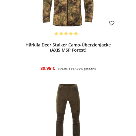
Bewerten
Durchschnittliche Bewertung von 5 von 5 Sternen
Härkila Deer Stalker Camo-Überziehjacke
(AXIS MSP Forest)
Verkaufspreis:
Regulärer Preis:
89,95 €
169,95 €
(47.07% gespart)