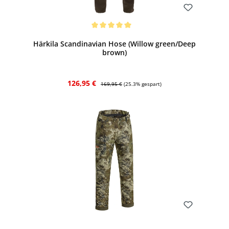
Bewerten
Durchschnittliche Bewertung von 5 von 5 Sternen
Härkila Scandinavian Hose (Willow green/Deep
brown)
Verkaufspreis:
Regulärer Preis:
126,95 €
169,95 €
(25.3% gespart)
Bewerten