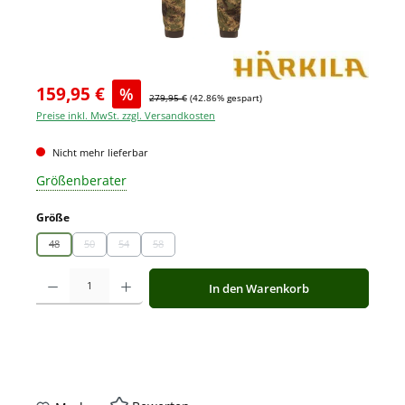
159,95 €
%
279,95 €
(42.86% gespart)
Preise inkl. MwSt. zzgl. Versandkosten
Nicht mehr lieferbar
Größenberater
auswählen
Größe
48
50
54
58
(Diese Option ist zurzeit nicht verfügbar.)
(Diese Option ist zurzeit nicht verfügbar.)
(Diese Option ist zurzeit nicht verfügbar.)
(Diese Option ist zurzeit nicht verfügbar.)
Produkt Anzahl: Gib den gewünschten Wert ein oder benutze die Schaltfläche
In den Warenkorb