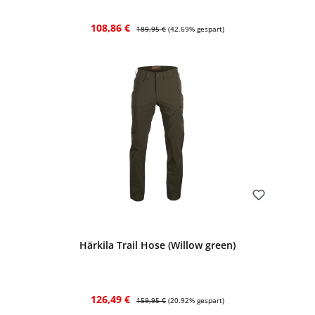
Verkaufspreis:
Regulärer Preis:
108,86 €
189,95 €
(42.69% gespart)
Bewerten
Härkila Trail Hose (Willow green)
Verkaufspreis:
Regulärer Preis:
126,49 €
159,95 €
(20.92% gespart)