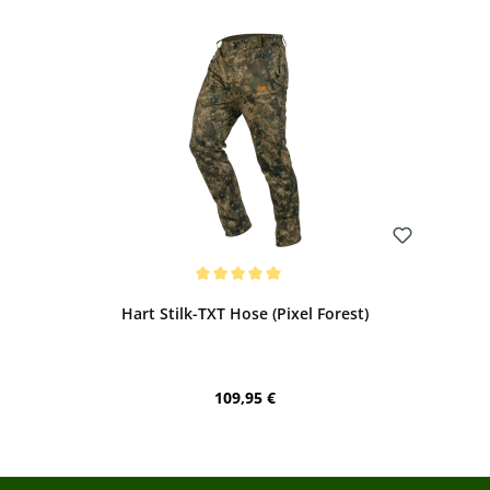
Bewerten
Durchschnittliche Bewertung von 5 von 5 Sternen
Hart Stilk-TXT Hose (Pixel Forest)
Regulärer Preis:
109,95 €