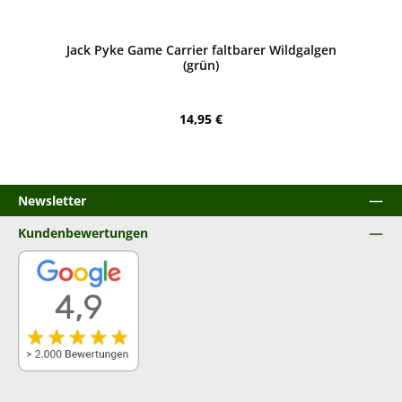
Bewerten
Jack Pyke Game Carrier faltbarer Wildgalgen
(grün)
Regulärer Preis:
14,95 €
Newsletter
Kundenbewertungen