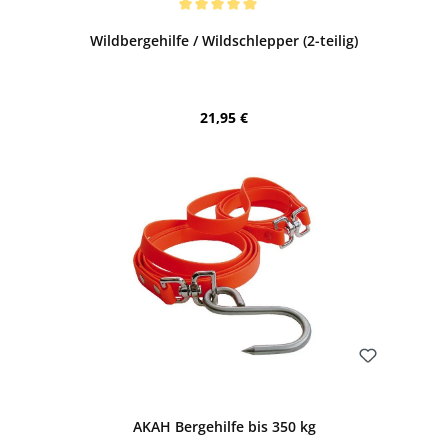
Durchschnittliche Bewertung von 5 von 5 Sternen
Wildbergehilfe / Wildschlepper (2-teilig)
Regulärer Preis:
21,95 €
Bewerten
AKAH Bergehilfe bis 350 kg