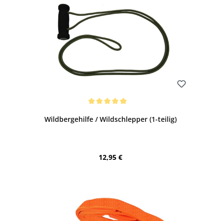
Bewerten
Durchschnittliche Bewertung von 5 von 5 Sternen
Wildbergehilfe / Wildschlepper (1-teilig)
Regulärer Preis:
12,95 €