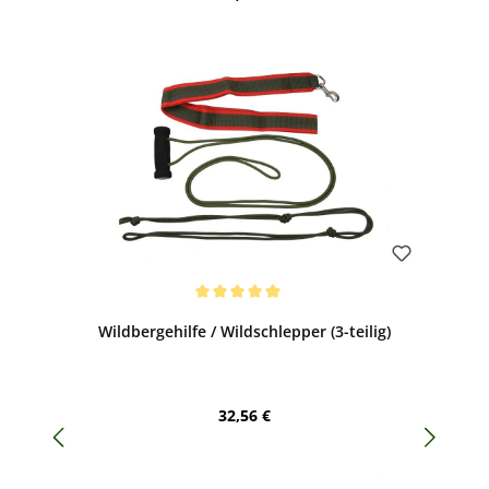
Bewerten
Durchschnittliche Bewertung von 5 von 5 Sternen
Wildbergehilfe / Wildschlepper (3-teilig)
Regulärer Preis:
32,56 €