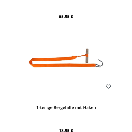
Regulärer Preis:
65,95 €
Bewerten
1-teilige Bergehilfe mit Haken
Regulärer Preis:
18,95 €